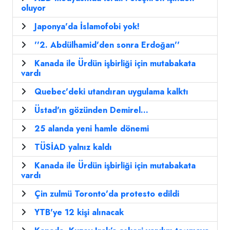
oluyor
Japonya'da İslamofobi yok!
''2. Abdülhamid'den sonra Erdoğan''
Kanada ile Ürdün işbirliği için mutabakata
vardı
Quebec'deki utandıran uygulama kalktı
Üstad'ın gözünden Demirel...
25 alanda yeni hamle dönemi
TÜSİAD yalnız kaldı
Kanada ile Ürdün işbirliği için mutabakata
vardı
Çin zulmü Toronto'da protesto edildi
YTB'ye 12 kişi alınacak