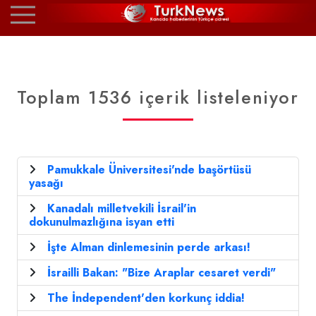
Toplam 1536 içerik listeleniyor
Pamukkale Üniversitesi'nde başörtüsü
yasağı
Kanadalı milletvekili İsrail'in
dokunulmazlığına isyan etti
İşte Alman dinlemesinin perde arkası!
İsrailli Bakan: "Bize Araplar cesaret verdi"
The İndependent'den korkunç iddia!