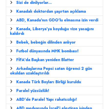
Sizi de dinliyorlar...
Kanadalı doktordan şaşırtan açıklama
ABD, Kanada'nın GDO'lu elmasına izin verdi
Kanada, Liberya’ya koyduğu vize yasağını
kaldırdı
Bebek, bebeğin dilinden anlıyor
Futbol dünyasında MHK bombası!
FİFA'da Başkan yeniden Blatter
Arkadaşlarına Pepsi satan öğrenci 2 gün
okuldan uzaklaştırıldı
Kanada Türk Boyları Birliği kuruldu
Paralel yüzsüzlük!
ABD'de Paralel Yapı rahatsızlığı!
ABD medyasında İsrail'i eleştiren işinden