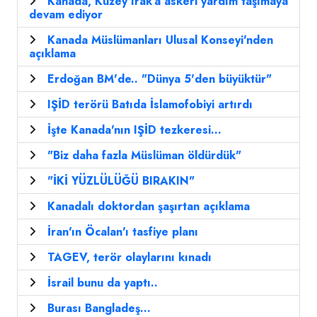
Kanada, Kuzey Irak’a askeri yardım taşımaya
devam ediyor
Kanada Müslümanları Ulusal Konseyi'nden
açıklama
Erdoğan BM'de.. "Dünya 5'den büyüktür"
IŞİD terörü Batıda İslamofobiyi artırdı
İşte Kanada'nın IŞİD tezkeresi...
"Biz daha fazla Müslüman öldürdük"
"İKİ YÜZLÜLÜĞÜ BIRAKIN"
Kanadalı doktordan şaşırtan açıklama
İran'ın Öcalan'ı tasfiye planı
TAGEV, terör olaylarını kınadı
İsrail bunu da yaptı..
Burası Bangladeş...