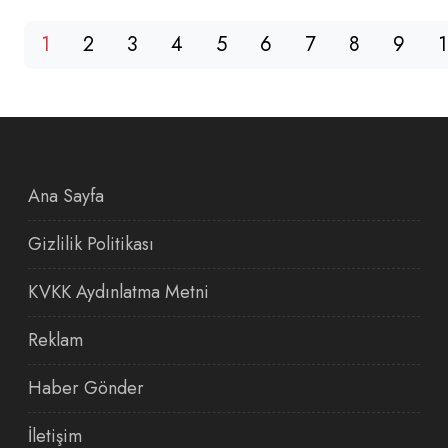
1
2
3
4
5
6
7
8
9
Ana Sayfa
Gizlilik Politikası
KVKK Aydınlatma Metni
Reklam
Haber Gönder
İletişim