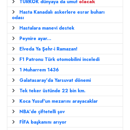
TÜRKÖK dünyaya da umut
olacak
Hasta Kanadalı askerlere esrar buharı
odası
Hastalara manevi destek
Peynire ayar...
Elveda Ya Şehr-i Ramazan!
F1 Patronu Türk otomobilini inceledi
1 Muharrem 1436
Galatasaray'da Yarsuvat dönemi
Tek teker üstünde 22 bin km.
Koca Yusuf'un mezarını arayacaklar
NBA'de çiftetelli şov
FİFA başkanını arıyor