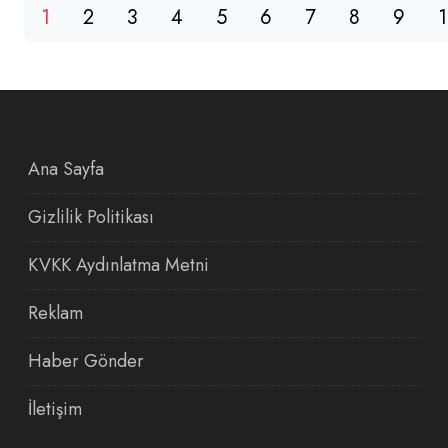
1
2
3
4
5
6
7
8
9
Ana Sayfa
Gizlilik Politikası
KVKK Aydınlatma Metni
Reklam
Haber Gönder
İletişim