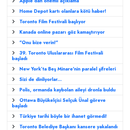
Apple'dan önemli açıklama
Home Depot kartı olanlara kötü haber!
Toronto Film Festivali başlıyor
Kanada online pazarı göz kamaştırıyor
"Onu bize verin!"
39. Toronto Uluslararası Film Festivali
başladı
New York’ta Beş Minare'nin paralel şifreleri
Sizi de dinliyorlar...
Polis, ormanda kaybolan aileyi dronla buldu
Ottawa Büyükelçisi Selçuk Ünal göreve
başladı
Türkiye tarihi böyle bir ihanet görmedi!
Toronto Belediye Başkanı kansere yakalandı