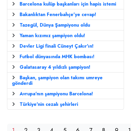
Barcelona kulüp başkanları için hapis istemi
Bakanlıktan Fenerbahçe'ye cevap!
Tazegül, Dünya Şampiyonu oldu
Yaman kızımız şampiyon oldu!
Devler Ligi finali Cüneyt Çakır'ın!
Futbol dünyasında MHK bombası!
Galatasaray 4 yıldızlı şampiyon!
Başkan, şampiyon olan takımı umreye
gönderdi
Avrupa'nın şampiyonu Barcelona!
Türkiye'nin cezalı şehirleri
1
2
3
4
5
6
7
8
9