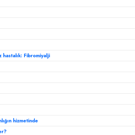
 hastalık: Fibromiyalji
anlığın hizmetinde
er?