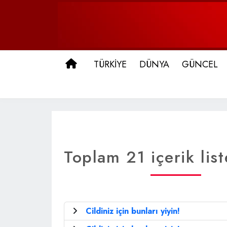
ANA SAYFA
TÜRKİYE
DÜNYA
GÜNCEL
Toplam 21 içerik list
Cildiniz için bunları yiyin!