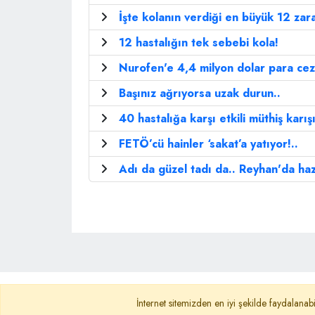
İşte kolanın verdiği en büyük 12 zara
12 hastalığın tek sebebi kola!
Nurofen'e 4,4 milyon dolar para ceza
Başınız ağrıyorsa uzak durun..
40 hastalığa karşı etkili müthiş karış
FETÖ’cü hainler ‘sakat’a yatıyor!..
Adı da güzel tadı da.. Reyhan'da hazi
Ana Sayfa
Gizlilik Politikası
KVKK A
İnternet sitemizden en iyi şekilde faydalanabi