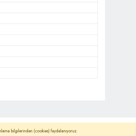
©
TURKNEWS
nımlama bilgilerinden (cookies) faydalanıyoruz.