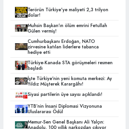
Terörün Türkiye'ye maliyeti 2,3 trilyon
dolar!
Muhsin Başkan'ın ölüm emrini Fetullah
Gülen vermiş!
Cumhurbaşkanı Erdoğan, NATO
zirvesine katılan liderlere tabanca
hediye etti
Türkiye-Kanada STA görüşmeleri resmen
başladı
İşte Türkiye'nin yeni komuta merkezi: Ay
Yıldız Müşterek Karargâhı!
Siyasi partilerin üye sayısı açıklandı!
YTB’nin İnsani Diplomasi Vizyonuna
Uluslararası Ödül
Memur-Sen Genel Başkanı Ali Yalçın:
Anadolu, 100 yıllık narkozdan çıkıyor