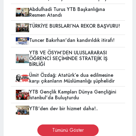
Abdulhadi Turus YTB Başkanlığına
Resmen Atandı
TÜRKİYE BURSLARI’NA REKOR BAŞVURU!
Tuncer Bakırhan'dan kandırıldık itirafı!
YTB VE ÖSYM’DEN ULUSLARARASI
ÖĞRENCİ SEÇİMİNDE STRATEJİK İŞ
BİRLİĞİ
Ümit Özdağ: Atatürk’e dua edilmesine
karşı çıkanların Müslümanlığı şüphelidir
YTB Gençlik Kampları Dünya Gençliğini
İstanbul'da Buluşturdu
YTB'den dev bir hizmet daha!..
Tümünü Göster