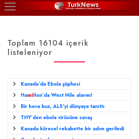
Toplam 16104 içerik
listeleniyor
Kanada’da Ebola şüphesi
Ha
mi
lton’da West Nile alarmı!
Bir kova buz, ALS'yi dünyaya tanıttı
THY’den ebola virüsüne savaş
Kanada küresel rekabette bir adım geriledi