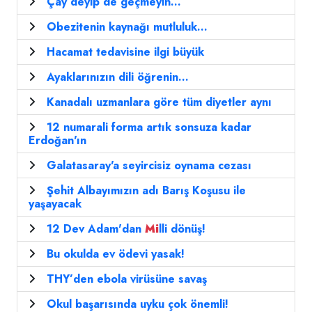
Çay deyip de geçmeyin...
Obezitenin kaynağı mutluluk...
Hacamat tedavisine ilgi büyük
Ayaklarınızın dili öğrenin...
Kanadalı uzmanlara göre tüm diyetler aynı
12 numarali forma artık sonsuza kadar
Erdoğan'ın
Galatasaray'a seyircisiz oynama cezası
Şehit Albayımızın adı Barış Koşusu ile
yaşayacak
12 Dev Adam'dan
Mi
lli dönüş!
Bu okulda ev ödevi yasak!
THY’den ebola virüsüne savaş
Okul başarısında uyku çok önemli!