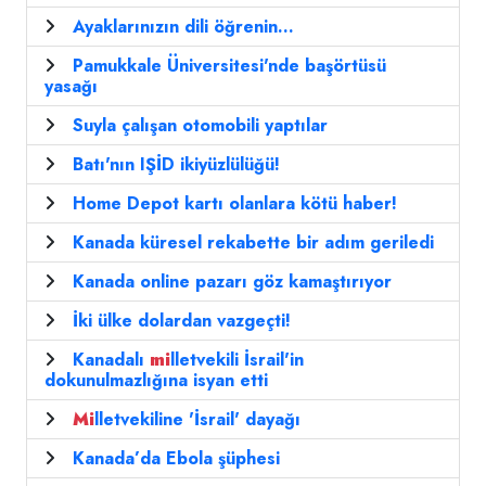
Ayaklarınızın dili öğrenin...
Pamukkale Üniversitesi'nde başörtüsü
yasağı
Suyla çalışan otomobili yaptılar
Batı'nın IŞİD ikiyüzlülüğü!
Home Depot kartı olanlara kötü haber!
Kanada küresel rekabette bir adım geriledi
Kanada online pazarı göz kamaştırıyor
İki ülke dolardan vazgeçti!
Kanadalı
mi
lletvekili İsrail'in
dokunulmazlığına isyan etti
Mi
lletvekiline 'İsrail' dayağı
Kanada’da Ebola şüphesi