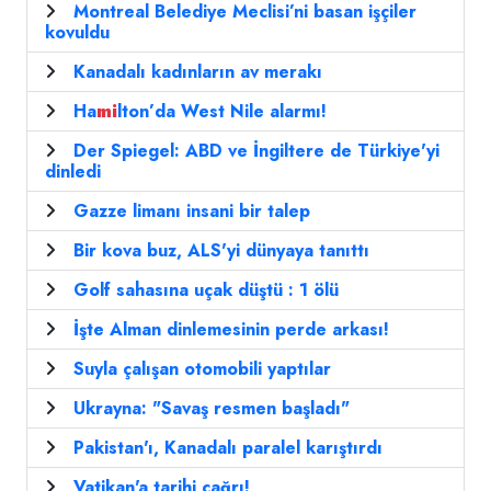
Montreal Belediye Meclisi’ni basan işçiler
kovuldu
Kanadalı kadınların av merakı
Ha
mi
lton’da West Nile alarmı!
Der Spiegel: ABD ve İngiltere de Türkiye'yi
dinledi
Gazze limanı insani bir talep
Bir kova buz, ALS'yi dünyaya tanıttı
Golf sahasına uçak düştü : 1 ölü
İşte Alman dinlemesinin perde arkası!
Suyla çalışan otomobili yaptılar
Ukrayna: "Savaş resmen başladı"
Pakistan'ı, Kanadalı paralel karıştırdı
Vatikan'a tarihi çağrı!