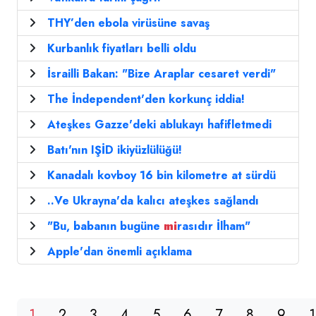
THY’den ebola virüsüne savaş
Kurbanlık fiyatları belli oldu
İsrailli Bakan: "Bize Araplar cesaret verdi"
The İndependent'den korkunç iddia!
Ateşkes Gazze'deki ablukayı hafifletmedi
Batı'nın IŞİD ikiyüzlülüğü!
Kanadalı kovboy 16 bin kilometre at sürdü
..Ve Ukrayna'da kalıcı ateşkes sağlandı
"Bu, babanın bugüne
mi
rasıdır İlham"
Apple'dan önemli açıklama
1
2
3
4
5
6
7
8
9