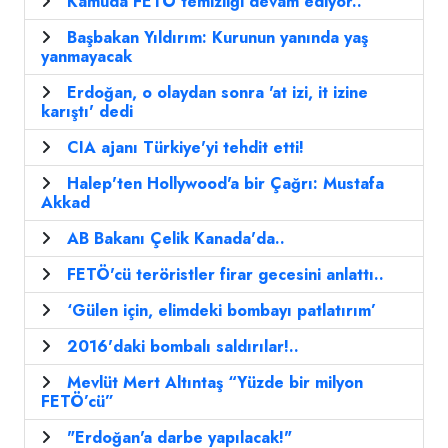
Kamuda FETÖ temizliği devam ediyor..
Başbakan Yıldırım: Kurunun yanında yaş
yanmayacak
Erdoğan, o olaydan sonra 'at izi, it izine
karıştı' dedi
CIA ajanı Türkiye'yi tehdit etti!
Halep'ten Hollywood'a bir Çağrı: Mustafa
Akkad
AB Bakanı Çelik Kanada'da..
FETÖ'cü teröristler firar gecesini anlattı..
‘Gülen için, elimdeki bombayı patlatırım’
2016'daki bombalı saldırılar!..
Mevlüt Mert Altıntaş “Yüzde bir milyon
FETÖ’cü”
"Erdoğan'a darbe yapılacak!"