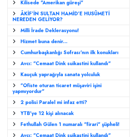
Kilisede "Amerikan güreşi"
ÂKİF’İN SULTAN HAMİD’E HUSÛMETİ
NEREDEN GELİYOR?
Milli İrade Deklerasyonu!
Hizmet buna denir...
Cumhurbaşkanlığı Sofrası'nın ilk konukları
Avcı: "Cemaat Dink suikastini kullandı"
Kauçuk yaprağıyla sanata yolculuk
"Ofiste oturan ticaret müşaviri işini
yapmıyordur"
2 polisi Paralel mi infaz etti?
YTB'ye 12 kişi alınacak
Fethullah Gülen 1 numaralı "firari" şüpheli!
Avcı: "Cemaat Dink suikastini kullandı"