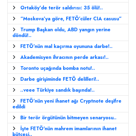
Ortaköy'de terör saldırısı: 35 ölü!..
“Moskova’ya göre, FETÖ’cüler CIA casusu”
Trump Başkan oldu, ABD yangın yerine
döndü!..
FETÖ’nün mal kaçırma oyununa darbe!..
Akademisyen ihracının perde arkası!..
Toronto uçağında bomba notu!..
Darbe girişiminde FETÖ delilleri!..
..veee Türkiye sandık başında!..
FETÖ’nün yeni ihanet ağı Cryptnote deşifre
edildi
Bir terör örgütünün bitmeyen senaryosu..
İşte FETÖ'nün mahrem imamlarının ihanet
bütçesi..