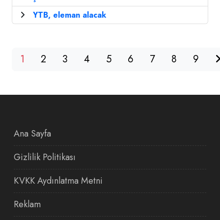
YTB, eleman alacak
1
2
3
4
5
6
7
8
9
Ana Sayfa
Gizlilik Politikası
KVKK Aydınlatma Metni
Reklam