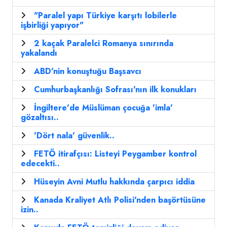
"Paralel yapı Türkiye karşıtı lobilerle
işbirliği yapıyor"
2 kaçak Paralelci Romanya sınırında
yakalandı
ABD'nin konuştuğu Başsavcı
Cumhurbaşkanlığı Sofrası'nın ilk konukları
İngiltere'de Müslüman çocuğa 'imla'
gözaltısı..
'Dört nala' güvenlik..
FETÖ itirafçısı: Listeyi Peygamber kontrol
edecekti..
Hüseyin Avni Mutlu hakkında çarpıcı iddia
Kanada Kraliyet Atlı Polisi'nden başörtüsüne
izin..