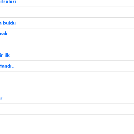
ifreleri
a buldu
acak
r ilk
tandı..
or