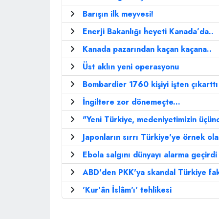
Barışın ilk meyvesi!
Enerji Bakanlığı heyeti Kanada’da..
Kanada pazarından kaçan kaçana..
Üst aklın yeni operasyonu
Bombardier 1760 kişiyi işten çıkarttı
İngiltere zor dönemeçte...
"Yeni Türkiye, medeniyetimizin üçün
Japonların sırrı Türkiye'ye örnek ol
Ebola salgını dünyayı alarma geçirdi
ABD'den PKK'ya skandal Türkiye fak
'Kur'ân İslâm'ı' tehlikesi