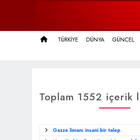
ANA SAYFA
TÜRKİYE
DÜNYA
GÜNCEL
Toplam 1552 içerik l
Gazze limanı insani bir talep