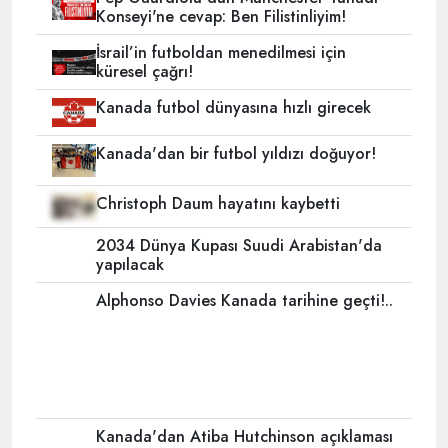
Konseyi'ne cevap: Ben Filistinliyim!
İsrail’in futboldan menedilmesi için
küresel çağrı!
Kanada futbol dünyasına hızlı girecek
Kanada'dan bir futbol yıldızı doğuyor!
Christoph Daum hayatını kaybetti
2034 Dünya Kupası Suudi Arabistan'da
yapılacak
Alphonso Davies Kanada tarihine geçti!..
Kanada'dan Atiba Hutchinson açıklaması
Teknik direktör formayı giyip kendisini
oyuna aldı!
New York'ta Amerikalılara meydan