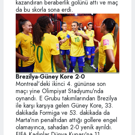
kazandıran beraberlik golünü attı ve maç
da bu skorla sona erdi.
Brezilya-Güney Kore 2-0
Montreal'deki ikinci 4. gününse son
maçı yine Olimpiyat Stadyumu'nda
oynandı. E Grubu takımlarından Brezilya
ile karşı karşıya gelen Güney Kore, 33.
dakikada Formiga ve 53. dakikada da
Marta'nın penaltıdan attığı gollere engel
olamayınca, sahadan 2-0 yenik ayrıldı.
FIFA Kadınlar Dünya Kupası'na 11