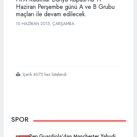
Haziran Perşembe günü A ve B Grubu
maçları ile devam edilecek.
10 HAZIRAN 2015, ÇARŞAMBA
İçerik 4075 kez listelendi
#fıfa
#kadınlar
#dünya
#kupasında
#gün
SPOR
Pep Guardiola'dan Manchester Yahudi