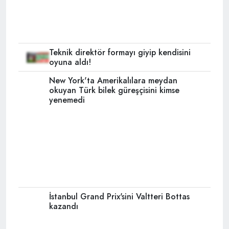
okuyan Türk bilek güreşçisini kimse
yenemedi
İstanbul Grand Prix'sini Valtteri Bottas
kazandı
Cristiano Ronaldo milli takım formasıyla
en çok gol atan futbolcu oldu
Formula 1 yeniden Türkiye'de...
Çinliler, Mesut Özil'in açıklamalarını
hazmedemedi!
Mesut Özil'den Doğu Türkistan mesajı