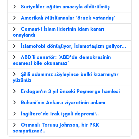
Suriyeliler eğitim amacıyla öldürülmüş
Amerikalı Müslümanlar 'örnek vatandaş'
Cemaat-i İslam liderinin idam kararı
onaylandı
İslamofobi dönüşüyor, İslamofaşizm geliyor...
ABD'li senatör: 'ABD'de demokrasinin
esamesi bile okunamaz'
Şilili adamınız söyleyince belki kızarmıştır
yüzünüz
Erdoğan'ın 3 yıl önceki Peşmerge hamlesi
Ruhani’nin Ankara ziyaretinin anlamı
İngiltere'de Irak işgali depremi!..
Osmanlı Torunu Johnson, bir PKK
sempatizanı!..