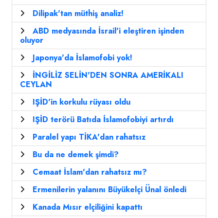
Dilipak'tan müthiş analiz!
ABD medyasında İsrail'i eleştiren işinden
oluyor
Japonya'da İslamofobi yok!
İNGİLİZ SELİN'DEN SONRA AMERİKALI
CEYLAN
IŞİD'in korkulu rüyası oldu
IŞİD terörü Batıda İslamofobiyi artırdı
Paralel yapı TİKA'dan rahatsız
Bu da ne demek şimdi?
Cemaat İslam'dan rahatsız mı?
Ermenilerin yalanını Büyükelçi Ünal önledi
Kanada Mısır elçiliğini kapattı