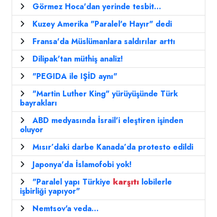
Görmez Hoca'dan yerinde tesbit...
Kuzey Amerika "Paralel'e Hayır" dedi
Fransa'da Müslümanlara saldırılar arttı
Dilipak'tan müthiş analiz!
"PEGIDA ile IŞİD aynı"
"Martin Luther King" yürüyüşünde Türk
bayrakları
ABD medyasında İsrail'i eleştiren işinden
oluyor
Mısır’daki darbe Kanada’da protesto edildi
Japonya'da İslamofobi yok!
"Paralel yapı Türkiye
karşıtı
lobilerle
işbirliği yapıyor"
Nemtsov'a veda...