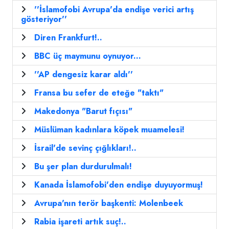
''İslamofobi Avrupa'da endişe verici artış
gösteriyor''
Diren Frankfurt!..
BBC üç maymunu oynuyor...
''AP dengesiz karar aldı''
Fransa bu sefer de eteğe "taktı"
Makedonya "Barut fıçısı"
Müslüman kadınlara köpek muamelesi!
İsrail'de sevinç çığlıkları!..
Bu şer plan durdurulmalı!
Kanada İslamofobi'den endişe duyuyormuş!
Avrupa'nın terör başkenti: Molenbeek
Rabia işareti artık suç!..