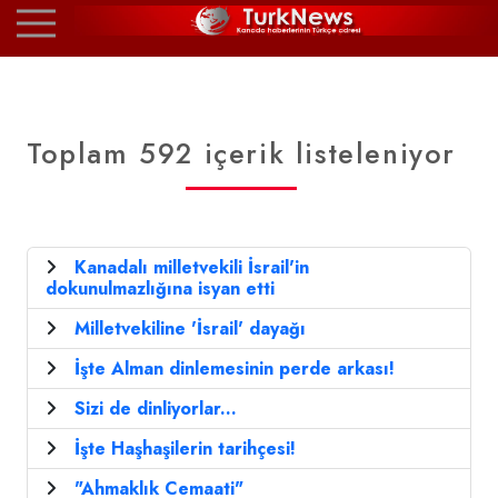
Toplam 592 içerik listeleniyor
Kanadalı milletvekili İsrail'in
dokunulmazlığına isyan etti
Milletvekiline 'İsrail' dayağı
İşte Alman dinlemesinin perde arkası!
Sizi de dinliyorlar...
İşte Haşhaşilerin tarihçesi!
"Ahmaklık Cemaati"