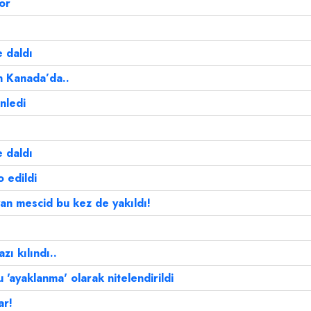
or
e daldı
in Kanada’da..
nledi
e daldı
 edildi
an mescid bu kez de yakıldı!
ı kılındı..
'ayaklanma' olarak nitelendirildi
ar!