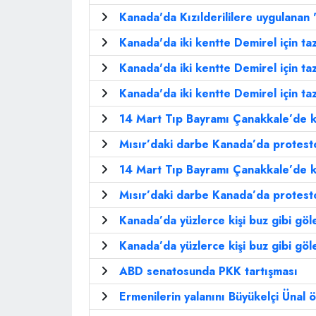
Kanada'da Kızılderililere uygulanan '
Kanada'da iki kentte Demirel için taz
Kanada'da iki kentte Demirel için taz
Kanada'da iki kentte Demirel için taz
14 Mart Tıp Bayramı Çanakkale’de k
Mısır’daki darbe Kanada’da protesto
14 Mart Tıp Bayramı Çanakkale’de k
Mısır’daki darbe Kanada’da protesto
Kanada’da yüzlerce kişi buz gibi göl
Kanada’da yüzlerce kişi buz gibi göl
ABD senatosunda PKK tartışması
Ermenilerin yalanını Büyükelçi Ünal ö