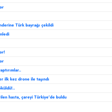
or
derine Türk bayrağı çekildi
nledi
or!
or
ptırımlar..
 ilk kez drone ile taşındı
küldü!..
len hasta, çareyi Türkiye'de buldu