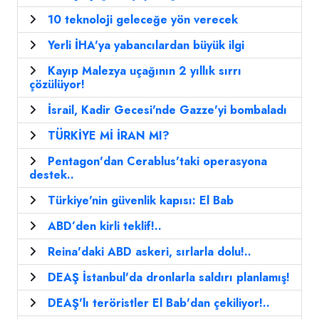
10 teknoloji geleceğe yön verecek
Yerli İHA'ya yabancılardan büyük ilgi
Kayıp Malezya uçağının 2 yıllık sırrı
çözülüyor!
İsrail, Kadir Gecesi'nde Gazze'yi bombaladı
TÜRKİYE Mİ İRAN MI?
Pentagon'dan Cerablus'taki operasyona
destek..
Türkiye'nin güvenlik kapısı: El Bab
ABD’den kirli teklif!..
Reina'daki ABD askeri, sırlarla dolu!..
DEAŞ İstanbul'da dronlarla saldırı planlamış!
DEAŞ'lı teröristler El Bab'dan çekiliyor!..