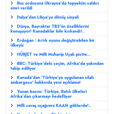
Rus ordusuna Ukrayna'da topyekün saldırı
emri verildi
İtalya'dan Libya'ya dönüş sinyali
Dünya, Bayraktar TB3'ün özelliklerini
konuşuyor! Kanadalılar bile kıskandı!..
Erdoğan : Artık oyunu değiştirebilen bir
ülkeyiz
HÜRJET ve Milli Muharip Uçak pistte...
BBC: Türkiye'deki seçim, Afrika'da yakından
takip ediliyor
Kanada'dan 'Türkiye'ye uygulanan silah
ambargosu' hakkında yeni açıklama!
Yunan basını: Türkiye, Batılı ülkeleri
Afrika’dan çıkarmayı hedefliyor
Milli savaş uçağımız KAAN göklerde!..