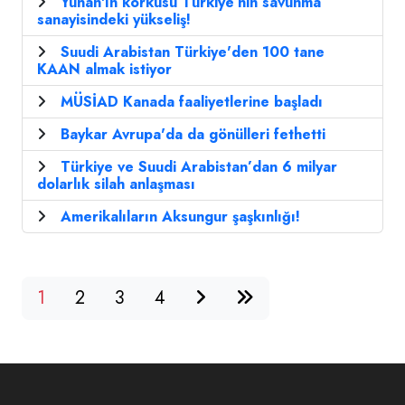
Yunan'ın korkusu Türkiye’nin savunma
sanayisindeki yükseliş!
Suudi Arabistan Türkiye'den 100 tane
KAAN almak istiyor
MÜSİAD Kanada faaliyetlerine başladı
Baykar Avrupa'da da gönülleri fethetti
Türkiye ve Suudi Arabistan’dan 6 milyar
dolarlık silah anlaşması
Amerikalıların Aksungur şaşkınlığı!
1
2
3
4