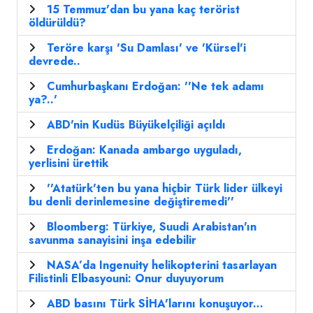
15 Temmuz'dan bu yana kaç terörist
öldürüldü?
Teröre karşı 'Su Damlası' ve 'Kürsel'i
devrede..
Cumhurbaşkanı Erdoğan: ''Ne tek adamı
ya?..'
ABD'nin Kudüs Büyükelçiliği açıldı
Erdoğan: Kanada ambargo uyguladı,
yerlisini ürettik
''Atatürk'ten bu yana hiçbir Türk lider ülkeyi
bu denli derinlemesine değiştiremedi''
Bloomberg: Türkiye, Suudi Arabistan'ın
savunma sanayisini inşa edebilir
NASA’da Ingenuity helikopterini tasarlayan
Filistinli Elbasyouni: Onur duyuyorum
ABD basını Türk SİHA'larını konuşuyor...