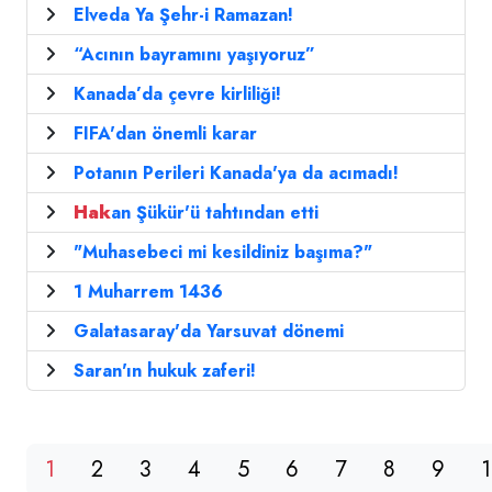
Elveda Ya Şehr-i Ramazan!
“Acının bayramını yaşıyoruz”
Kanada’da çevre kirliliği!
FIFA'dan önemli karar
Potanın Perileri Kanada'ya da acımadı!
Hak
an Şükür'ü tahtından etti
"Muhasebeci mi kesildiniz başıma?"
1 Muharrem 1436
Galatasaray'da Yarsuvat dönemi
Saran'ın hukuk zaferi!
1
2
3
4
5
6
7
8
9