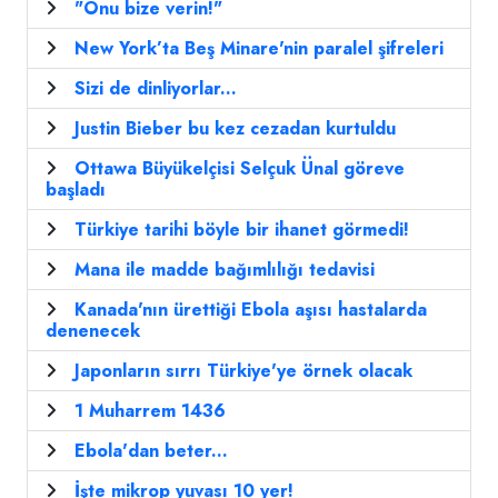
"Onu bize verin!"
New York’ta Beş Minare'nin paralel şifreleri
Sizi de dinliyorlar...
Justin Bieber bu kez cezadan kurtuldu
Ottawa Büyükelçisi Selçuk Ünal göreve
başladı
Türkiye tarihi böyle bir ihanet görmedi!
Mana ile madde bağımlılığı tedavisi
Kanada'nın ürettiği Ebola aşısı hastalarda
denenecek
Japonların sırrı Türkiye'ye örnek olacak
1 Muharrem 1436
Ebola'dan beter...
İşte mikrop yuvası 10 yer!