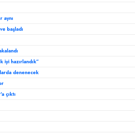
r aynı
ve başladı
akalandı
k iyi hazırlandık”
talarda denenecek
or
'a çıktı