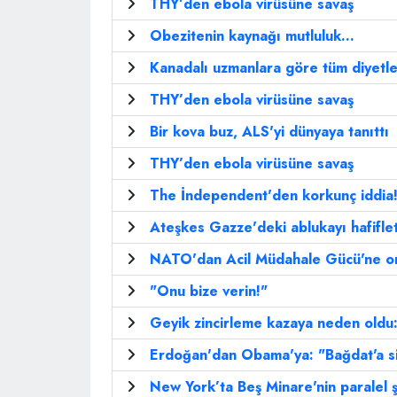
THY’den ebola virüsüne savaş
Obezitenin kaynağı mutluluk...
Kanadalı uzmanlara göre tüm diyetle
THY’den ebola virüsüne savaş
Bir kova buz, ALS'yi dünyaya tanıttı
THY’den ebola virüsüne savaş
The İndependent'den korkunç iddia
Ateşkes Gazze'deki ablukayı hafifle
NATO'dan Acil Müdahale Gücü'ne o
"Onu bize verin!"
Geyik zincirleme kazaya neden oldu: 
Erdoğan'dan Obama'ya: "Bağdat'a s
New York’ta Beş Minare'nin paralel ş