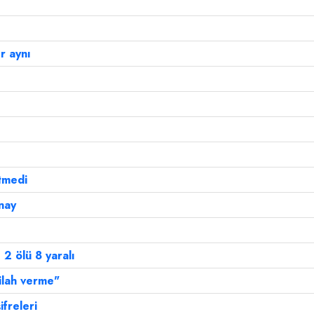
r aynı
!
tmedi
nay
2 ölü 8 yaralı
ilah verme"
ifreleri