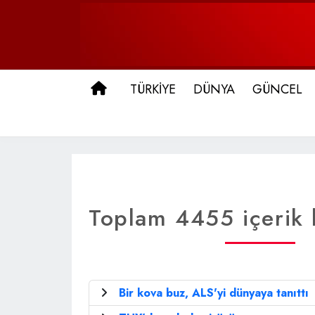
ANA SAYFA
TÜRKİYE
DÜNYA
GÜNCEL
Toplam 4455 içerik l
Bir kova buz, ALS'yi dünyaya tanıttı