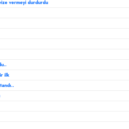
 vize vermeyi durdurdu
du..
r ilk
tandı..
ı