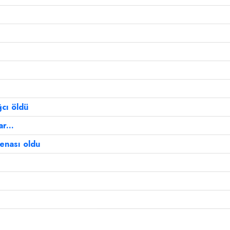
cı öldü
r...
enası oldu