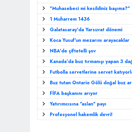
"Muhasebeci mi kesildiniz başıma?"
1 Muharrem 1436
Galatasaray'da Yarsuvat dönemi
Koca Yusuf'un mezarını arayacaklar
NBA'de çiftetelli şov
Kanada’da buz tırmanışı yapan 3 dağ
Futbolla servetlerine servet katıyorla
Buz tutan Ontario Gölü doğal buz ar
FİFA başkanını arıyor
Yatırımcısına "aslan" payı
Profesyonel hakemlik devri!