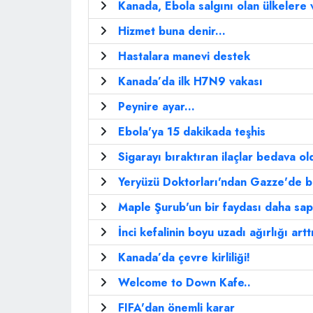
Kanada, Ebola salgını olan ülkelere
Hizmet buna denir...
Hastalara manevi destek
Kanada’da ilk H7N9 vakası
Peynire ayar...
Ebola'ya 15 dakikada teşhis
Sigarayı bıraktıran ilaçlar bedava ol
Yeryüzü Doktorları'ndan Gazze'de bi
Maple Şurub'un bir faydası daha sap
İnci kefalinin boyu uzadı ağırlığı artt
Kanada’da çevre kirliliği!
Welcome to Down Kafe..
FIFA'dan önemli karar