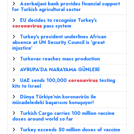
Azerbaijani bank provides financial support
for Turkish agricultural sector
EU decides to recognize Turkey's
coronavirus
pass system
Turkey's president underlines African
absence at UN Security Council is 'great
injustice'
Turkovac reaches mass production
AVRUPA’DA NARAYAMA GÜNLERİ
UAE sends 100,000
coronavirus
testing
kits to Israel
Dünya Türkiye'nin koronavirüs ile
mücadeledeki başarısını konuşuyor!
Turkish Cargo carries 100 million vaccine
doses around world so far
Turkey exceeds 50 million doses of vaccine