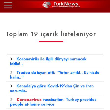
Toplam 19 içerik listeleniyor
Koronavirüs ile ilgili dünyayı sarsacak
iddia!..
Trudea da isyan etti: ''Yeter artık!.. Evinizde
kalın..''
Kanada'ya göre Kovid-19’dan Çin ve İran
sorumlu..
Coronavirus
vaccination: Turkey provides
people at-home service