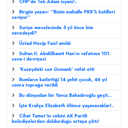
CHP'de Tek Adam isyanı!..
Birgün yazarı: ''Bizim mahalle PKK'lı katilleri
seviyor''
Suriye meselesinde 5 yıl önce kim
neredeydi?
Üstad Necip Fazıl anıldı
Sultan II. Abdülhamit Han’ın vefatının 101.
sene-i devriyesi
'Kuzeydeki son Osmanlı' vefat etti
Rumların katlettiği 14 şehit çocuk, 46 yıl
sonra toprağa verildi
Bu dünyadan bir Yavuz Bahadıroğlu geçti...
İşte Kraliçe Elizabeth ölünce yaşanacaklar!..
Cihat Tamer'in cebini AK Partili
belediyelerden doldurduğu ortaya çıktı!