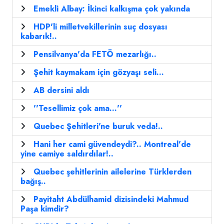
Emekli Albay: İkinci kalkışma çok yakında
HDP'li milletvekillerinin suç dosyası
kabarık!..
Pensilvanya'da FETÖ mezarlığı..
Şehit kaymakam için gözyaşı seli...
AB dersini aldı
''Tesellimiz çok ama...''
Quebec Şehitleri'ne buruk veda!..
Hani her cami güvendeydi?.. Montreal'de
yine camiye saldırdılar!..
Quebec şehitlerinin ailelerine Türklerden
bağış..
Payitaht Abdülhamid dizisindeki Mahmud
Paşa kimdir?