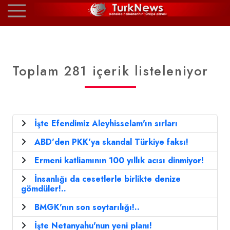
Toplam 281 içerik listeleniyor
İşte Efendimiz Aleyhisselam'ın sırları
ABD'den PKK'ya skandal Türkiye faksı!
Ermeni katliamının 100 yıllık acısı dinmiyor!
İnsanlığı da cesetlerle birlikte denize
gömdüler!..
BMGK'nın son soytarılığı!..
İşte Netanyahu'nun yeni planı!