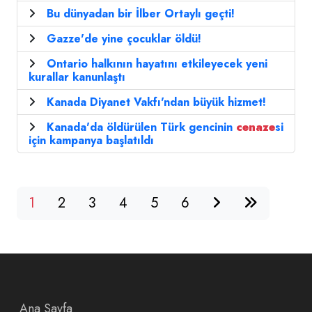
Bu dünyadan bir İlber Ortaylı geçti!
Gazze'de yine çocuklar öldü!
Ontario halkının hayatını etkileyecek yeni
kurallar kanunlaştı
Kanada Diyanet Vakfı'ndan büyük hizmet!
Kanada'da öldürülen Türk gencinin
cenaze
si
için kampanya başlatıldı
1
2
3
4
5
6
Ana Sayfa