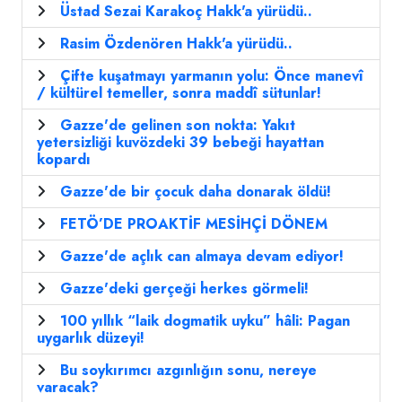
Üstad Sezai Karakoç Hakk'a yürüdü..
Rasim Özdenören Hakk'a yürüdü..
Çifte kuşatmayı yarmanın yolu: Önce manevî
/ kültürel temeller, sonra maddî sütunlar!
Gazze'de gelinen son nokta: Yakıt
yetersizliği kuvözdeki 39 bebeği hayattan
kopardı
Gazze'de bir çocuk daha donarak öldü!
FETÖ’DE PROAKTİF MESİHÇİ DÖNEM
Gazze'de açlık can almaya devam ediyor!
Gazze'deki gerçeği herkes görmeli!
100 yıllık “laik dogmatik uyku” hâli: Pagan
uygarlık düzeyi!
Bu soykırımcı azgınlığın sonu, nereye
varacak?