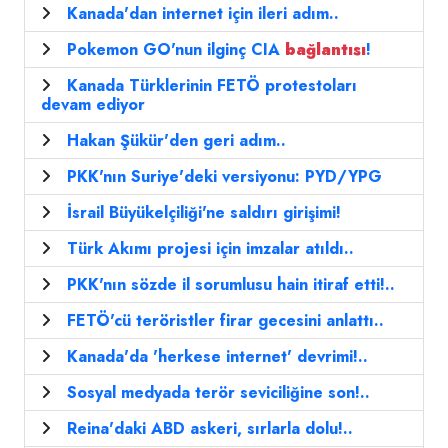
Kanada'dan internet için ileri adım..
Pokemon GO'nun ilginç CIA
bağlantısı
!
Kanada Türklerinin FETÖ protestoları
devam ediyor
Hakan Şükür'den geri adım..
PKK'nın Suriye'deki versiyonu: PYD/YPG
İsrail Büyükelçiliği'ne saldırı girişimi!
Türk Akımı projesi için imzalar atıldı..
PKK'nın sözde il sorumlusu hain itiraf etti!..
FETÖ'cü teröristler firar gecesini anlattı..
Kanada'da 'herkese internet' devrimi!..
Sosyal medyada terör seviciliğine son!..
Reina'daki ABD askeri, sırlarla dolu!..