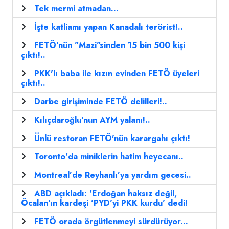
Tek mermi atmadan...
İşte katliamı yapan Kanadalı terörist!..
FETÖ'nün "Mazi"sinden 15 bin 500 kişi
çıktı!..
PKK'lı baba ile kızın evinden FETÖ üyeleri
çıktı!..
Darbe girişiminde FETÖ delilleri!..
Kılıçdaroğlu'nun AYM yalanı!..
Ünlü restoran FETÖ'nün karargahı çıktı!
Toronto'da miniklerin hatim heyecanı..
Montreal’de Reyhanlı’ya yardım gecesi..
ABD açıkladı: 'Erdoğan haksız değil,
Öcalan'ın kardeşi 'PYD'yi PKK kurdu' dedi!
FETÖ orada örgütlenmeyi sürdürüyor...