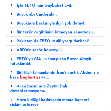
İşte FETÖ'nün Gaybubet Evi!..
Büyük abi Cindoruk!..
Büyükada baskınıyla ilgili şok detay!..
Bir terör örgütünün bitmeyen senaryosu..
Pakistan’da FETÖ usulü yargı darbesi!..
ABD’nin terör konvoyu!..
FETÖ'yü CIA ile tanıştıran Enver Altaylı
tutuklandı!..
Şii Hilali tamamlandı: İran'ın artık Akdeniz'e
kara
bağlantısı
var...
Arap basınında Zeytin Dalı
dezenformasyonu..
Hava kirliliği kadınlarda meme kanseri
riskini artırıyor