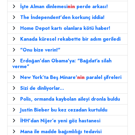
İşte Alman dinlemesi
nin
perde arkası!
The İndependent'den korkunç iddia!
Home Depot kartı olanlara kötü haber!
Kanada küresel rekabette bir adım geriledi
"Onu bize verin!"
Erdoğan'dan Obama'ya: "Bağdat'a silah
verme"
New York’ta Beş Minare'
nin
paralel şifreleri
Sizi de dinliyorlar...
Polis, ormanda kaybolan aileyi dronla buldu
Justin Bieber bu kez cezadan kurtuldu
İHH'dan Nijer’e yeni göz hastanesi
Mana ile madde bağımlılığı tedavisi