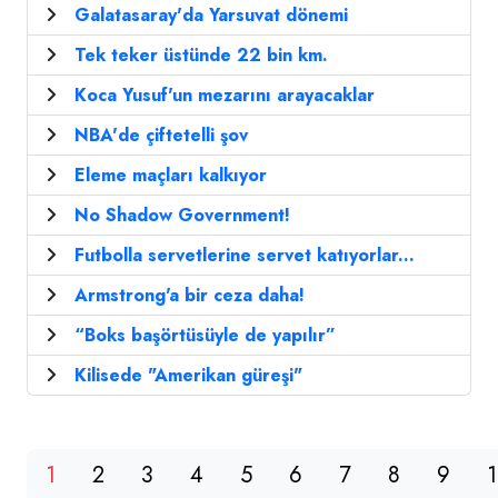
Galatasaray'da Yarsuvat dönemi
Tek teker üstünde 22 bin km.
Koca Yusuf'un mezarını arayacaklar
NBA'de çiftetelli şov
Eleme maçları kalkıyor
No Shadow Government!
Futbolla servetlerine servet katıyorlar...
Armstrong'a bir ceza daha!
“Boks başörtüsüyle de yapılır”
Kilisede "Amerikan güreşi"
1
2
3
4
5
6
7
8
9