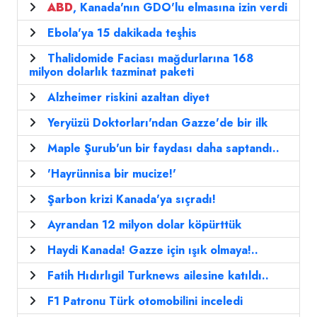
ABD
, Kanada'nın GDO'lu elmasına izin verdi
Ebola'ya 15 dakikada teşhis
Thalidomide Faciası mağdurlarına 168
milyon dolarlık tazminat paketi
Alzheimer riskini azaltan diyet
Yeryüzü Doktorları'ndan Gazze'de bir ilk
Maple Şurub'un bir faydası daha saptandı..
'Hayrünnisa bir mucize!'
Şarbon krizi Kanada'ya sıçradı!
Ayrandan 12 milyon dolar köpürttük
Haydi Kanada! Gazze için ışık olmaya!..
Fatih Hıdırlıgil Turknews ailesine katıldı..
F1 Patronu Türk otomobilini inceledi