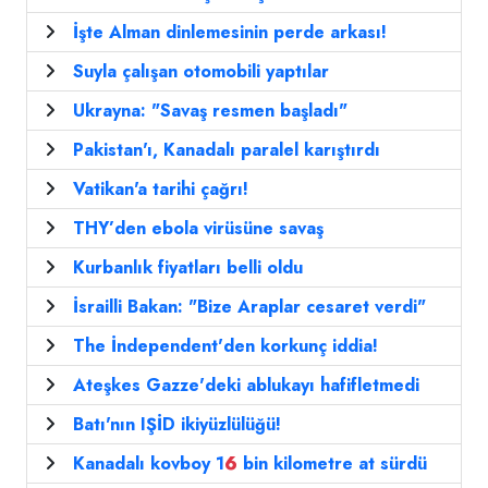
İşte Alman dinlemesinin perde arkası!
Suyla çalışan otomobili yaptılar
Ukrayna: "Savaş resmen başladı"
Pakistan'ı, Kanadalı paralel karıştırdı
Vatikan'a tarihi çağrı!
THY’den ebola virüsüne savaş
Kurbanlık fiyatları belli oldu
İsrailli Bakan: "Bize Araplar cesaret verdi"
The İndependent'den korkunç iddia!
Ateşkes Gazze'deki ablukayı hafifletmedi
Batı'nın IŞİD ikiyüzlülüğü!
Kanadalı kovboy 1
6
bin kilometre at sürdü