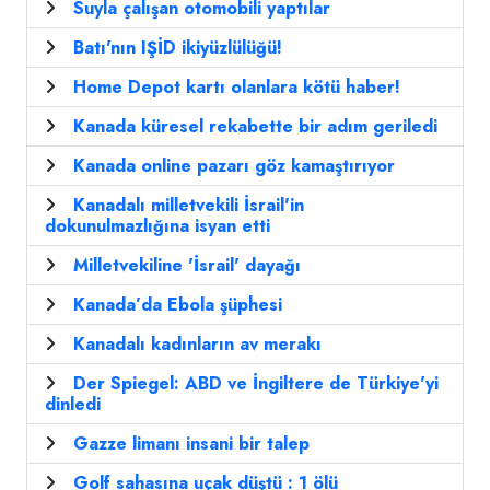
Suyla çalışan otomobili yaptılar
Batı'nın IŞİD ikiyüzlülüğü!
Home Depot kartı olanlara kötü haber!
Kanada küresel rekabette bir adım geriledi
Kanada online pazarı göz kamaştırıyor
Kanadalı milletvekili İsrail'in
dokunulmazlığına isyan etti
Milletvekiline 'İsrail' dayağı
Kanada’da Ebola şüphesi
Kanadalı kadınların av merakı
Der Spiegel: ABD ve İngiltere de Türkiye'yi
dinledi
Gazze limanı insani bir talep
Golf sahasına uçak düştü : 1 ölü