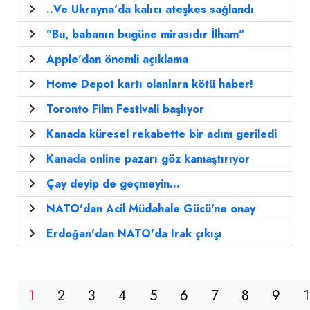
..Ve Ukrayna'da kalıcı ateşkes sağlandı
"Bu, babanın bugüne mirasıdır İlham"
Apple'dan önemli açıklama
Home Depot kartı olanlara kötü haber!
Toronto Film Festivali başlıyor
Kanada küresel rekabette bir adım geriledi
Kanada online pazarı göz kamaştırıyor
Çay deyip de geçmeyin...
NATO'dan Acil Müdahale Gücü'ne onay
Erdoğan'dan NATO'da Irak çıkışı
1
2
3
4
5
6
7
8
9