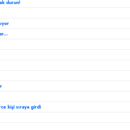
zak durun!
ıyor
r...
r
ce kişi sıraya girdi