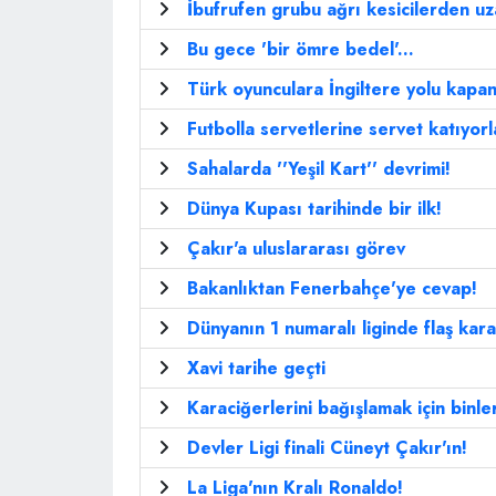
İbufrufen grubu ağrı kesicilerden u
Bu gece 'bir ömre bedel'...
Türk oyunculara İngiltere yolu kapan
Futbolla servetlerine servet katıyorla
Sahalarda ''Yeşil Kart'' devrimi!
Dünya Kupası tarihinde bir ilk!
Çakır'a uluslararası görev
Bakanlıktan Fenerbahçe'ye cevap!
Dünyanın 1 numaralı liginde flaş kara
Xavi tarihe geçti
Karaciğerlerini bağışlamak için binler
Devler Ligi finali Cüneyt Çakır'ın!
La Liga'nın Kralı Ronaldo!