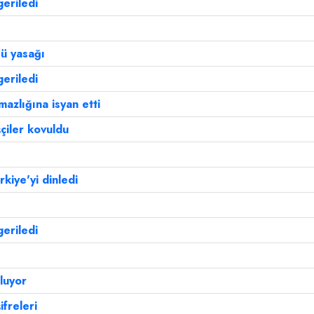
eriledi
sü yasağı
eriledi
mazlığına isyan etti
çiler kovuldu
kiye'yi dinledi
eriledi
luyor
ifreleri