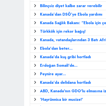
Bilinçsiz diyet kalbe zarar verebilir
Kanada’dan DSÖ’ye Ebola yardımı
Kanada Sağlık Bakanı: “Ebola için ço
Türkkök için rekor bağış!
Kanada, vatandaşlarından 3 Batı Afri
Ebola'dan beter...
Kanada'da kuş gribi hortladı
Erdoğan Somali'de...
Peynire ayar...
Kanada’da delidana hortladı
ABD, Kanada'nın GDO'lu elmasına iz
'Hayrünnisa bir mucize!'