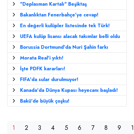
"Deplasman Kartalı" Beşiktaş
Bakanlıktan Fenerbahçe'ye cevap!
En değerli kulüpler listesinde tek Türk!
UEFA kulüp lisansı alacak takımlar belli oldu
Borussia Dortmund'da Nuri Şahin farkı
Morata Real'i yıktı!
İşte PDFK kararları!
FIFA'da sular durulmuyor!
Kanada'da Dünya Kupası heyecanı başladı!
Bakü'de büyük çoşku!
1
2
3
4
5
6
7
8
9