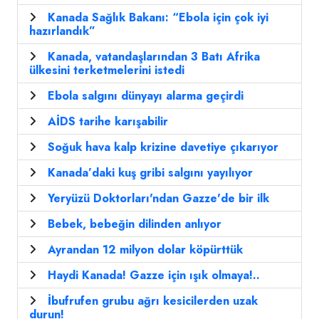
Kanada Sağlık Bakanı: “Ebola için çok iyi
hazırlandık”
Kanada, vatandaşlarından 3 Batı Afrika
ülkesini terketmelerini istedi
Ebola salgını dünyayı alarma geçirdi
AİDS tarihe karışabilir
Soğuk hava kalp krizine davetiye çıkarıyor
Kanada’daki kuş gribi salgını yayılıyor
Yeryüzü Doktorları'ndan Gazze'de bir ilk
Bebek, bebeğin dilinden anlıyor
Ayrandan 12 milyon dolar köpürttük
Haydi Kanada! Gazze için ışık olmaya!..
İbufrufen grubu ağrı kesicilerden uzak
durun!