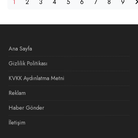
1
2
3
4
5
6
7
8
9
Ana Sayfa
Gizlilik Politikası
KVKK Aydınlatma Metni
Reklam
Haber Gönder
İletişim