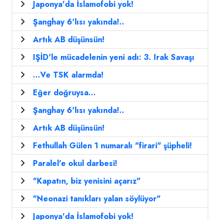
Japonya'da İslamofobi yok!
Şanghay 6'lısı yakında!..
Artık AB düşünsün!
IŞİD'le mücadelenin yeni adı: 3. Irak Savaşı
...Ve TSK alarmda!
Eğer doğruysa...
Şanghay 6'lısı yakında!..
Artık AB düşünsün!
Fethullah Gülen 1 numaralı "firari" şüpheli!
Paralel'e okul darbesi!
"Kapatın, biz yenisini açarız"
"Neonazi tanıkları yalan söylüyor"
Japonya'da İslamofobi yok!