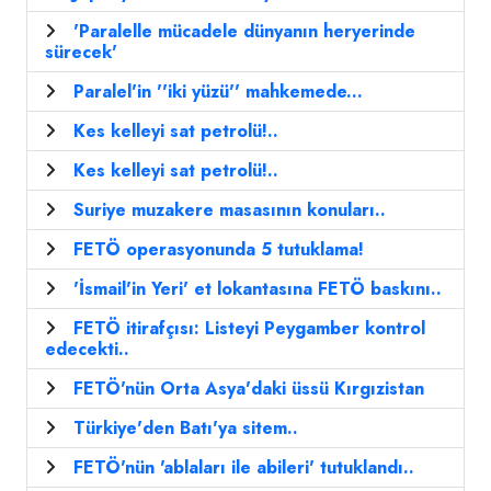
'Paralelle mücadele dünyanın heryerinde
sürecek'
Paralel'in ''iki yüzü'' mahkemede...
Kes kelleyi sat petrolü!..
Kes kelleyi sat petrolü!..
Suriye muzakere masasının konuları..
FETÖ operasyonunda 5 tutuklama!
'İsmail'in Yeri' et lokantasına FETÖ baskını..
FETÖ itirafçısı: Listeyi Peygamber kontrol
edecekti..
FETÖ'nün Orta Asya'daki üssü Kırgızistan
Türkiye'den Batı'ya sitem..
FETÖ'nün 'ablaları ile abileri' tutuklandı..