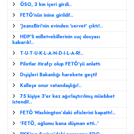
ÖSO, 3 km içeri girdi..
FETÖ'nün inine girildi!..
'JeansBiri'nin evinden 'servet' çıktı!..
HDP'li milletvekillerinin suç dosyası
kabarık!..
T-U-T-U-K-L-A-N-D-I-L-A-R!..
Pilotlar itirafçı olup FETÖ'yü anlattı
Dışişleri Bakanlığı harekete geçti!
Kalleşe onur vatandaşlığı!..
75 kişiye 3'er kez ağırlaştırılmış müebbet
istendi!..
FETÖ Washington’daki ofislerini kapattı!..
'FETÖ, oğlumu bana düşman etti..'