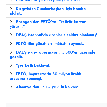
PKK'nın Suriye'deki paravanı: SDG
Kırgızistan Cumhurbaşkanı için bomba
iddia!..
Erdoğan'dan FETÖ'ye: ''İt ürür kervan
yürür!..''
DEAŞ İstanbul'da dronlarla saldırı planlamış!
FETÖ tüm günahları 'mübah' saymış!..
DAEŞ'e dev operasyonu!.. 500'ün üzerinde
gözaltı..
'Şer'betli baklava!..
FETÖ, hayırseverin 80 milyon liralık
arsasına konmuş!..
Almanya’dan FETÖ’ye 3’lü kalkan!..