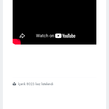
İçerik 8023 kez listelendi
#öldürmekten
#zevk
#alıyorlar