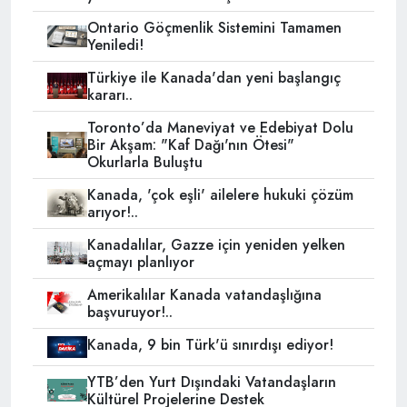
Ontario Göçmenlik Sistemini Tamamen
Yeniledi!
Türkiye ile Kanada'dan yeni başlangıç
kararı..
Toronto’da Maneviyat ve Edebiyat Dolu
Bir Akşam: "Kaf Dağı'nın Ötesi"
Okurlarla Buluştu
Kanada, 'çok eşli' ailelere hukuki çözüm
arıyor!..
Kanadalılar, Gazze için yeniden yelken
açmayı planlıyor
Amerikalılar Kanada vatandaşlığına
başvuruyor!..
Kanada, 9 bin Türk'ü sınırdışı ediyor!
YTB’den Yurt Dışındaki Vatandaşların
Kültürel Projelerine Destek