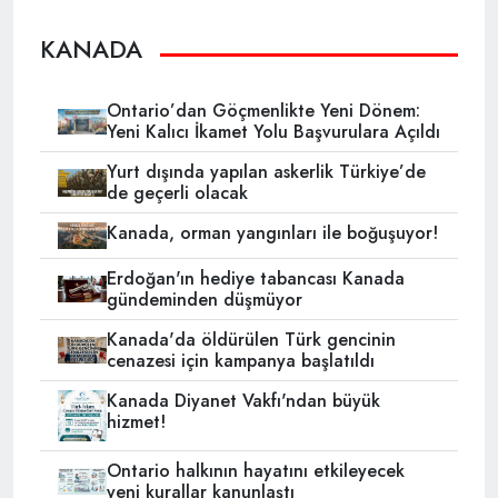
KANADA
Ontario’dan Göçmenlikte Yeni Dönem:
Yeni Kalıcı İkamet Yolu Başvurulara Açıldı
Yurt dışında yapılan askerlik Türkiye’de
de geçerli olacak
Kanada, orman yangınları ile boğuşuyor!
Erdoğan'ın hediye tabancası Kanada
gündeminden düşmüyor
Kanada'da öldürülen Türk gencinin
cenazesi için kampanya başlatıldı
Kanada Diyanet Vakfı'ndan büyük
hizmet!
Ontario halkının hayatını etkileyecek
yeni kurallar kanunlaştı