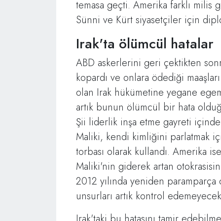
temasa geçti. Amerika farklı milis g
Sünni ve Kürt siyasetçiler için dip
Irak'ta ölümcül hatalar
ABD askerlerini geri çektikten sonr
kopardı ve onlara ödediği maaşlar
olan Irak hükümetine yegane egem
artık bunun ölümcül bir hata olduğu 
Şii liderlik inşa etme gayreti içind
Maliki, kendi kimliğini parlatmak iç
torbası olarak kullandı. Amerika ise
Maliki'nin giderek artan otokrasisi
2012 yılında yeniden paramparça ol
unsurları artık kontrol edemeyecek
Irak'taki bu hatasını tamir edebil