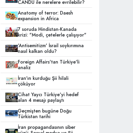
CANDU ile nerelere evrilebilir?
Anatomy of terror: Daesh
expansion in Africa
7 soruda Hindistan-Kanada
krizi: "Modi, çetelerle çalışıyor"
'Antisemitizm' İsrail soykırımına
nasıl kalkan oldu?
Foreign Affairs'tan Türkiye'li
analiz
İran'ın kurduğu Şii hilali
çöküyor
Cihat Yaycı Türkiye'yi hedef
alan 4 mesajı paylaştı
Geçmişten bugüne Doğu
Türkistan tarihi
İran propagandasının siber
yüzü: Sosyal medya ve Şii