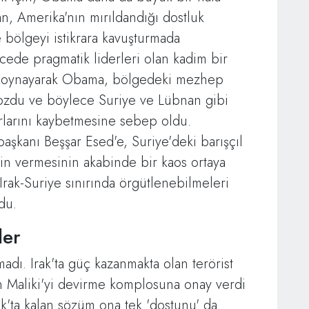
n, Amerika'nın mırıldandığı dostluk
 bölgeyi istikrara kavuşturmada
cede pragmatik liderleri olan kadim bir
üne oynayarak Obama, bölgedeki mezhep
bozdu ve böylece Suriye ve Lübnan gibi
arlarını kaybetmesine sebep oldu.
aşkanı Beşşar Esed'e, Suriye'deki barışçıl
in vermesinin akabinde bir kaos ortaya
 Irak-Suriye sınırında örgütlenebilmeleri
du.
ler
adı. Irak'ta güç kazanmakta olan terörist
'ın Maliki'yi devirme komplosuna onay verdi
k'ta kalan sözüm ona tek 'dostunu' da