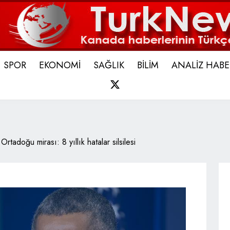
SPOR
EKONOMİ
SAĞLIK
BİLİM
ANALİZ HABE
X
rtadoğu mirası: 8 yıllık hatalar silsilesi