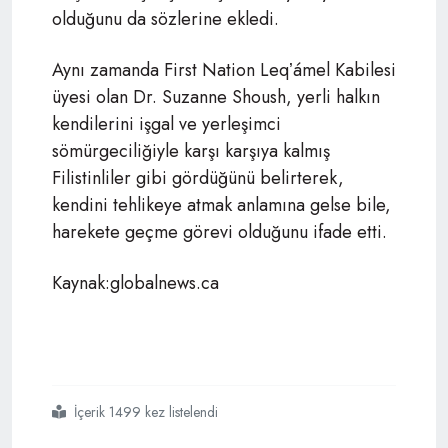
olduğunu da sözlerine ekledi.
Aynı zamanda First Nation Leqʼámel Kabilesi
üyesi olan
Dr. Suzanne Shoush,
yerli halkın
kendilerini işgal ve yerleşimci
sömürgeciliğiyle karşı karşıya kalmış
Filistinliler gibi gördüğünü belirterek,
k
endini tehlikeye atmak anlamına gelse bile,
harekete geçme görevi olduğunu ifade etti.
Kaynak:globalnews.ca
İçerik 1499 kez listelendi
#kanada
#gazze
#yardım
#filo