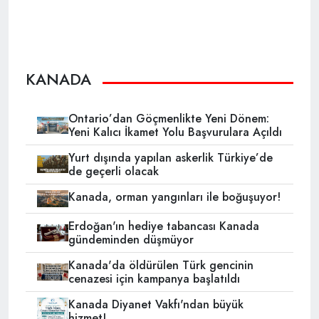
KANADA
Ontario’dan Göçmenlikte Yeni Dönem:
Yeni Kalıcı İkamet Yolu Başvurulara Açıldı
Yurt dışında yapılan askerlik Türkiye’de
de geçerli olacak
Kanada, orman yangınları ile boğuşuyor!
Erdoğan'ın hediye tabancası Kanada
gündeminden düşmüyor
Kanada'da öldürülen Türk gencinin
cenazesi için kampanya başlatıldı
Kanada Diyanet Vakfı'ndan büyük
hizmet!