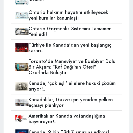
Ontario halkının hayatını etkileyecek
yeni kurallar kanunlaştı
Ontario Göçmenlik Sistemini Tamamen
Yeniledi!
Türkiye ile Kanada'dan yeni başlangıç
kararı..
Toronto’da Maneviyat ve Edebiyat Dolu
Bir Akşam: "Kaf Dağı'nın Ötesi"
Okurlarla Buluştu
Kanada, 'çok eşli' ailelere hukuki çözüm
arıyor!..
Kanadalılar, Gazze için yeniden yelken
açmayı planlıyor
Amerikalılar Kanada vatandaşlığına
başvuruyor!..
Kanada, 9 bin Türk'ü sınırdışı ediyor!