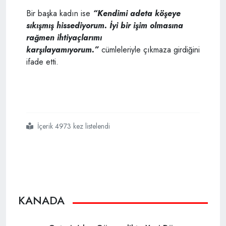
Bir başka kadın ise
“Kendimi adeta köşeye
sıkışmış hissediyorum. İyi bir işim olmasına
rağmen ihtiyaçlarımı
karşılayamıyorum.”
cümleleriyle çıkmaza girdiğini
ifade etti.
İçerik 4973 kez listelendi
#kanadadaki
#hayat
#pahalılığının
#gerçek
#yüzü
KANADA