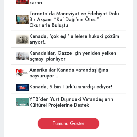
kararı..
Toronto’da Maneviyat ve Edebiyat Dolu
Bir Akşam: "Kaf Dağı'nın Ötesi"
Okurlarla Buluştu
Kanada, 'çok eşli' ailelere hukuki çözüm
arıyor!..
Kanadalılar, Gazze için yeniden yelken
açmayı planlıyor
Amerikalılar Kanada vatandaşlığına
başvuruyor!..
Kanada, 9 bin Türk'ü sınırdışı ediyor!
YTB’den Yurt Dışındaki Vatandaşların
Kültürel Projelerine Destek
Tümünü Göster