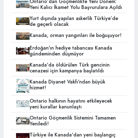
Ontario’dan Göçmenlikte Yeni Dönem:
Yeni Kalıcı İkamet Yolu Başvurulara Açıldı
Yurt dışında yapılan askerlik Türkiye’de
de geçerli olacak
Kanada, orman yangınları ile boğuşuyor!
Erdoğan'ın hediye tabancası Kanada
gündeminden düşmüyor
Kanada'da öldürülen Türk gencinin
cenazesi için kampanya başlatıldı
Kanada Diyanet Vakfı'ndan büyük
hizmet!
Ontario halkının hayatını etkileyecek
yeni kurallar kanunlaştı
Ontario Göçmenlik Sistemini Tamamen
Yeniledi!
Türkiye ile Kanada'dan yeni başlangıç