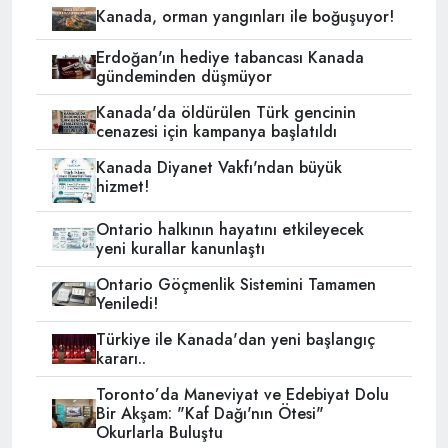
Kanada, orman yangınları ile boğuşuyor!
Erdoğan'ın hediye tabancası Kanada
gündeminden düşmüyor
Kanada'da öldürülen Türk gencinin
cenazesi için kampanya başlatıldı
Kanada Diyanet Vakfı'ndan büyük
hizmet!
Ontario halkının hayatını etkileyecek
yeni kurallar kanunlaştı
Ontario Göçmenlik Sistemini Tamamen
Yeniledi!
Türkiye ile Kanada'dan yeni başlangıç
kararı..
Toronto’da Maneviyat ve Edebiyat Dolu
Bir Akşam: "Kaf Dağı'nın Ötesi"
Okurlarla Buluştu