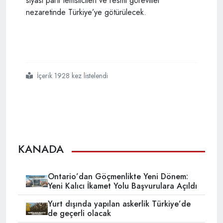
siyasi parti temsilcileri ve resmi görevliler
nezaretinde Türkiye’ye götürülecek.
İçerik 1928 kez listelendi
#kanada da
#türkiyedeki
#14
#mayıs
#seçimleri
#için
#oy
#verme
#işlemi
#başladı
KANADA
Ontario’dan Göçmenlikte Yeni Dönem:
Yeni Kalıcı İkamet Yolu Başvurulara Açıldı
Yurt dışında yapılan askerlik Türkiye’de
de geçerli olacak