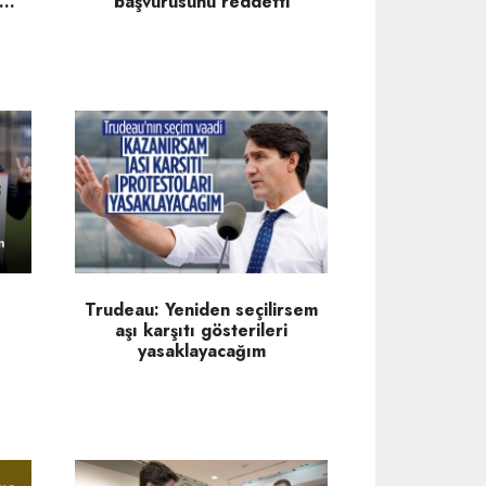
...
başvurusunu reddetti
Trudeau: Yeniden seçilirsem
aşı karşıtı gösterileri
yasaklayacağım