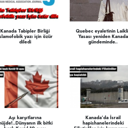
Kanada Tabipler Birliği
Quebec eyaletinin Laikl
slamofobik yazı için özür
Yasası yeniden Kanada
diledi
gündeminde..
Aşı karşıtlarına
Kanada’da İsrail
üjde!..Dünyanın ilk bitki
hapishanelerindeki