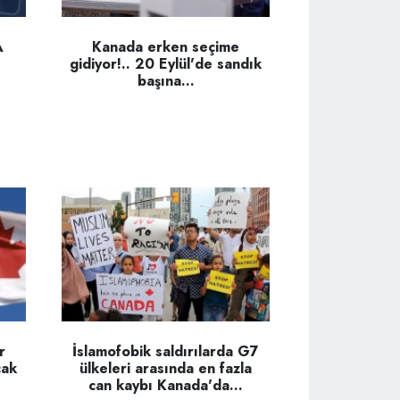
A
Kanada erken seçime
gidiyor!.. 20 Eylül'de sandık
başına...
r
İslamofobik saldırılarda G7
cak
ülkeleri arasında en fazla
can kaybı Kanada'da...