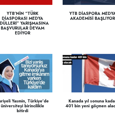
YTB’NİN “TÜRK
YTB DİASPORA MEDY
DİASPORASI MEDYA
AKADEMİSİ BAŞLIYOR
DÜLLERİ” YARIŞMASINA
BAŞVURULAR DEVAM
EDİYOR
uriyeli Yasmin, Türkiye'de
Kanada yıl sonuna kada
üniversiteyi birincilikle
401 bin yeni göçmen ala
bitirdi