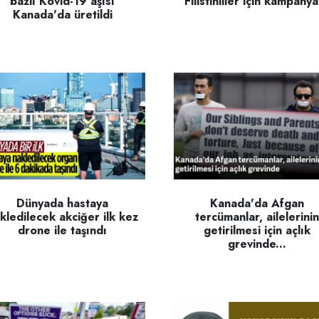
bazlı Kovid-19 aşısı
Filistinliler için kampanya
Kanada'da üretildi
Dünyada hastaya
Kanada'da Afgan
kledilecek akciğer ilk kez
tercümanlar, ailelerinin
drone ile taşındı
getirilmesi için açlık
grevinde...