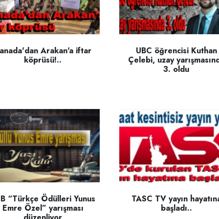
anada'dan Arakan'a iftar
UBC öğrencisi Kuthan
köprüsü!..
Çelebi, uzay yarışmasın
3. oldu
B “Türkçe Ödülleri Yunus
TASC TV yayın hayatın
Emre Özel” yarışması
başladı..
düzenliyor