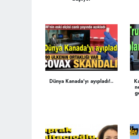
Dünya Kanada'yı ayıpladı!..
Ka
n
ge