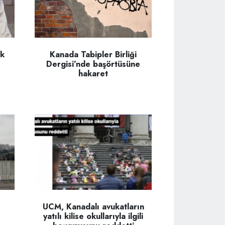
ik
Kanada Tabipler Birliği
Dergisi’nde başörtüsüne
hakaret
UCM, Kanadalı avukatların
yatılı kilise okullarıyla ilgili