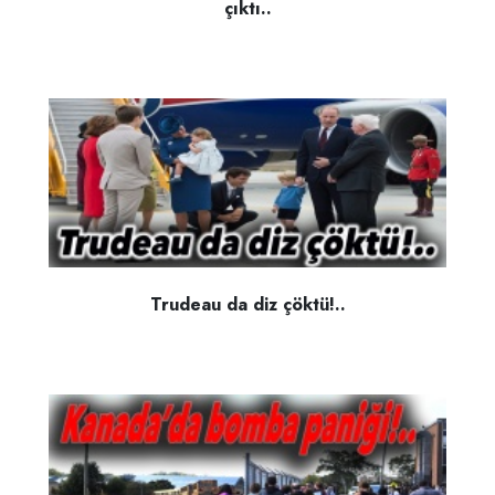
çıktı..
Trudeau da diz çöktü!..