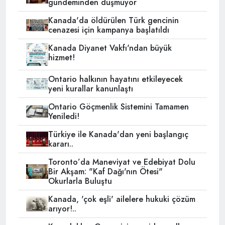
gündeminden düşmüyor
Kanada'da öldürülen Türk gencinin
cenazesi için kampanya başlatıldı
Kanada Diyanet Vakfı'ndan büyük
hizmet!
Ontario halkının hayatını etkileyecek
yeni kurallar kanunlaştı
Ontario Göçmenlik Sistemini Tamamen
Yeniledi!
Türkiye ile Kanada'dan yeni başlangıç
kararı..
Toronto’da Maneviyat ve Edebiyat Dolu
Bir Akşam: "Kaf Dağı'nın Ötesi"
Okurlarla Buluştu
Kanada, 'çok eşli' ailelere hukuki çözüm
arıyor!..