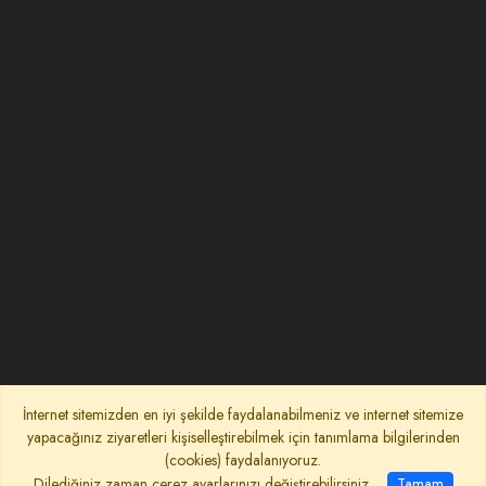
İnternet sitemizden en iyi şekilde faydalanabilmeniz ve internet sitemize
yapacağınız ziyaretleri kişiselleştirebilmek için tanımlama bilgilerinden
(cookies) faydalanıyoruz.
Dilediğiniz zaman çerez ayarlarınızı değiştirebilirsiniz.
Tamam