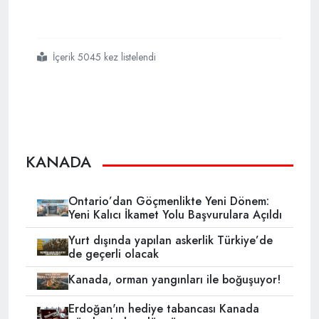
İçerik 5045 kez listelendi
#kanada
#başbakanı
#trudeaudan
#marketlere
#gözdağı
KANADA
Ontario’dan Göçmenlikte Yeni Dönem:
Yeni Kalıcı İkamet Yolu Başvurulara Açıldı
Yurt dışında yapılan askerlik Türkiye’de
de geçerli olacak
Kanada, orman yangınları ile boğuşuyor!
Erdoğan'ın hediye tabancası Kanada