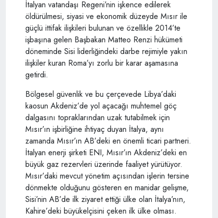
İtalyan vatandaşı Regeni’nin işkence edilerek
öldürülmesi, siyasi ve ekonomik düzeyde Mısır ile
güçlü ittifak ilişkileri bulunan ve özellikle 2014’te
işbaşına gelen Başbakan Matteo Renzi hükümeti
döneminde Sisi liderliğindeki darbe rejimiyle yakın
ilişkiler kuran Roma’yı zorlu bir karar aşamasına
getirdi.
Bölgesel güvenlik ve bu çerçevede Libya’daki
kaosun Akdeniz’de yol açacağı muhtemel göç
dalgasını topraklarından uzak tutabilmek için
Mısır’ın işbirliğine ihtiyaç duyan İtalya, aynı
zamanda Mısır’ın AB’deki en önemli ticari partneri.
İtalyan enerji şirketi ENI, Mısır’ın Akdeniz’deki en
büyük gaz rezervleri üzerinde faaliyet yürütüyor.
Mısır’daki mevcut yönetim açısından işlerin tersine
dönmekte olduğunu gösteren en manidar gelişme,
Sisi’nin AB’de ilk ziyaret ettiği ülke olan İtalya’nın,
Kahire’deki büyükelçisini çeken ilk ülke olması.