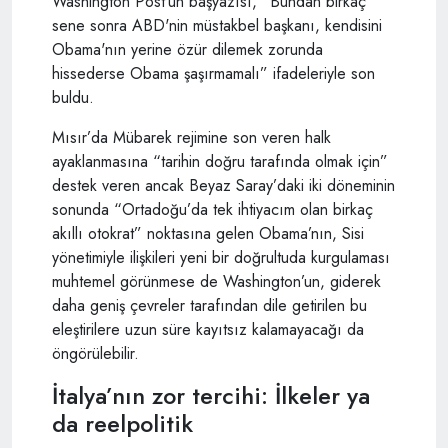
Washington Post’un başyazısı, “Bundan birkaç
sene sonra ABD'nin müstakbel başkanı, kendisini
Obama'nın yerine özür dilemek zorunda
hissederse Obama şaşırmamalı” ifadeleriyle son
buldu.
Mısır’da Mübarek rejimine son veren halk
ayaklanmasına “tarihin doğru tarafında olmak için”
destek veren ancak Beyaz Saray’daki iki döneminin
sonunda “Ortadoğu’da tek ihtiyacım olan birkaç
akıllı otokrat” noktasına gelen Obama’nın, Sisi
yönetimiyle ilişkileri yeni bir doğrultuda kurgulaması
muhtemel görünmese de Washington’un, giderek
daha geniş çevreler tarafından dile getirilen bu
eleştirilere uzun süre kayıtsız kalamayacağı da
öngörülebilir.
İtalya’nın zor tercihi: İlkeler ya
da reelpolitik