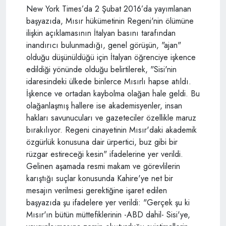
New York Times’da 2 Şubat 2016’da yayımlanan
başyazıda, Mısır hükümetinin Regeni'nin ölümüne
ilişkin açıklamasının İtalyan basını tarafından
inandırıcı bulunmadığı, genel görüşün, "ajan"
olduğu düşünüldüğü için İtalyan öğrenciye işkence
edildiği yönünde olduğu belirtilerek, "Sisi'nin
idaresindeki ülkede binlerce Mısırlı hapse atıldı.
İşkence ve ortadan kaybolma olağan hale geldi. Bu
olağanlaşmış hallere ise akademisyenler, insan
hakları savunucuları ve gazeteciler özellikle maruz
bırakılıyor. Regeni cinayetinin Mısır'daki akademik
özgürlük konusuna dair ürpertici, buz gibi bir
rüzgar estireceği kesin" ifadelerine yer verildi.
Gelinen aşamada resmi makam ve görevlilerin
karıştığı suçlar konusunda Kahire'ye net bir
mesajın verilmesi gerektiğine işaret edilen
başyazıda şu ifadelere yer verildi: "Gerçek şu ki
Mısır'ın bütün müttefiklerinin -ABD dahil- Sisi'ye,