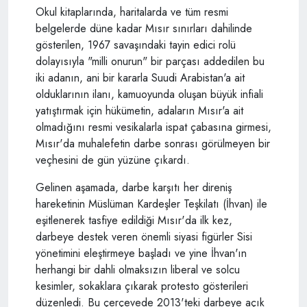
Okul kitaplarında, haritalarda ve tüm resmi
belgelerde düne kadar Mısır sınırları dahilinde
gösterilen, 1967 savaşındaki tayin edici rolü
dolayısıyla "milli onurun" bir parçası addedilen bu
iki adanın, ani bir kararla Suudi Arabistan'a ait
olduklarının ilanı, kamuoyunda oluşan büyük infiali
yatıştırmak için hükümetin, adaların Mısır'a ait
olmadığını resmi vesikalarla ispat çabasına girmesi,
Mısır'da muhalefetin darbe sonrası görülmeyen bir
veçhesini de gün yüzüne çıkardı.
Gelinen aşamada, darbe karşıtı her direniş
hareketinin Müslüman Kardeşler Teşkilatı (İhvan) ile
eşitlenerek tasfiye edildiği Mısır'da ilk kez,
darbeye destek veren önemli siyasi figürler Sisi
yönetimini eleştirmeye başladı ve yine İhvan'ın
herhangi bir dahli olmaksızın liberal ve solcu
kesimler, sokaklara çıkarak protesto gösterileri
düzenledi. Bu çerçevede 2013'teki darbeye açık