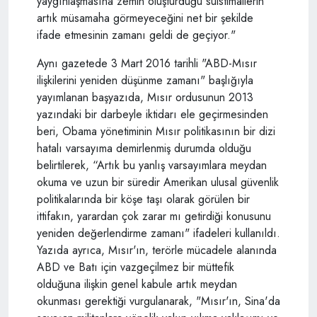
yaygınlaşmasına zemin oluşturduğu suistimallerin
artık müsamaha görmeyeceğini net bir şekilde
ifade etmesinin zamanı geldi de geçiyor."
Aynı gazetede 3 Mart 2016 tarihli "ABD-Mısır
ilişkilerini yeniden düşünme zamanı" başlığıyla
yayımlanan başyazıda, Mısır ordusunun 2013
yazındaki bir darbeyle iktidarı ele geçirmesinden
beri, Obama yönetiminin Mısır politikasının bir dizi
hatalı varsayıma demirlenmiş durumda olduğu
belirtilerek, “Artık bu yanlış varsayımlara meydan
okuma ve uzun bir süredir Amerikan ulusal güvenlik
politikalarında bir köşe taşı olarak görülen bir
ittifakın, yarardan çok zarar mı getirdiği konusunu
yeniden değerlendirme zamanı" ifadeleri kullanıldı.
Yazıda ayrıca, Mısır'ın, terörle mücadele alanında
ABD ve Batı için vazgeçilmez bir müttefik
olduğuna ilişkin genel kabule artık meydan
okunması gerektiği vurgulanarak, "Mısır'ın, Sina'da