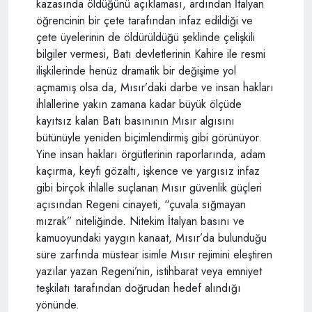
kazasında öldüğünü açıklaması, ardından İtalyan
öğrencinin bir çete tarafından infaz edildiği ve
çete üyelerinin de öldürüldüğü şeklinde çelişkili
bilgiler vermesi, Batı devletlerinin Kahire ile resmi
ilişkilerinde henüz dramatik bir değişime yol
açmamış olsa da, Mısır’daki darbe ve insan hakları
ihlallerine yakın zamana kadar büyük ölçüde
kayıtsız kalan Batı basınının Mısır algısını
bütünüyle yeniden biçimlendirmiş gibi görünüyor.
Yine insan hakları örgütlerinin raporlarında, adam
kaçırma, keyfi gözaltı, işkence ve yargısız infaz
gibi birçok ihlalle suçlanan Mısır güvenlik güçleri
açısından Regeni cinayeti, “çuvala sığmayan
mızrak” niteliğinde. Nitekim İtalyan basını ve
kamuoyundaki yaygın kanaat, Mısır’da bulunduğu
süre zarfında müstear isimle Mısır rejimini eleştiren
yazılar yazan Regeni’nin, istihbarat veya emniyet
teşkilatı tarafından doğrudan hedef alındığı
yönünde.