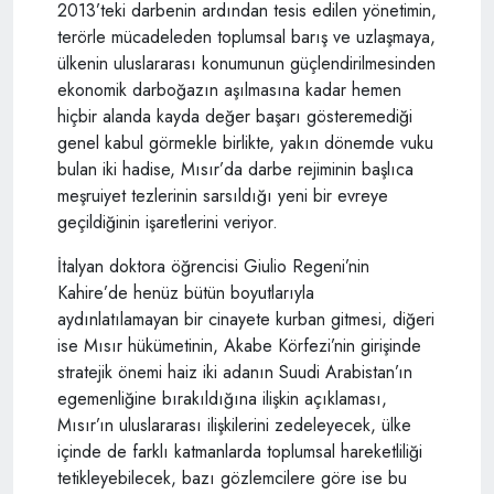
2013’teki darbenin ardından tesis edilen yönetimin,
terörle mücadeleden toplumsal barış ve uzlaşmaya,
ülkenin uluslararası konumunun güçlendirilmesinden
ekonomik darboğazın aşılmasına kadar hemen
hiçbir alanda kayda değer başarı gösteremediği
genel kabul görmekle birlikte, yakın dönemde vuku
bulan iki hadise, Mısır’da darbe rejiminin başlıca
meşruiyet tezlerinin sarsıldığı yeni bir evreye
geçildiğinin işaretlerini veriyor.
İtalyan doktora öğrencisi Giulio Regeni’nin
Kahire’de henüz bütün boyutlarıyla
aydınlatılamayan bir cinayete kurban gitmesi, diğeri
ise Mısır hükümetinin, Akabe Körfezi’nin girişinde
stratejik önemi haiz iki adanın Suudi Arabistan’ın
egemenliğine bırakıldığına ilişkin açıklaması,
Mısır’ın uluslararası ilişkilerini zedeleyecek, ülke
içinde de farklı katmanlarda toplumsal hareketliliği
tetikleyebilecek, bazı gözlemcilere göre ise bu