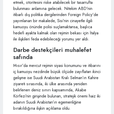
etmek, otoritesini riske atabilecek bir tasarrufta
bulunması anlamına gelecek. Nitekim ABD'nin
itibarlı dış politika dergilerinden Foreign Policy'de
yayımlanan bir makalede, Sisi'nin cinayetle ilgili
kamuoyu önünde polisi suçlamaktansa, başlıca
hedefi ayakta kalmak olan rejimin bekası için İtalya
ile ilişkileri feda edebileceği yorumu yer aldı.
Darbe destekçileri muhalefet
safında
Mısır'da mevcut rejimin siyasi konumunu ve itibarını
iç kamuoyu nezdinde büyük ölçüde zayıflatan ikinci
gelişme ise Suudi Arabistan Kralı Selman’ın Kahire
ziyareti sırasında, iki ülke arasında yeniden
belirlenen deniz sınırı kapsamında, Akabe
Körfezi’nin girişinde bulunan, stratejik önemi haiz iki
adanın Suudi Arabistan’ın egemenliğine
bırakıldığına ilişkin açıklama oldu.