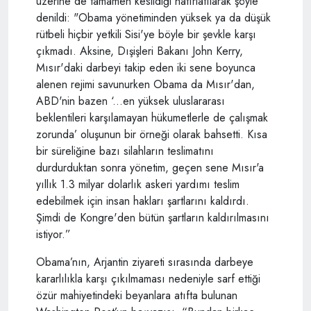
üzerine de tamamen kesildiği hatırlatılarak şöyle
denildi: "Obama yönetiminden yüksek ya da düşük
rütbeli hiçbir yetkili Sisi'ye böyle bir şevkle karşı
çıkmadı. Aksine, Dışişleri Bakanı John Kerry,
Mısır'daki darbeyi takip eden iki sene boyunca
alenen rejimi savunurken Obama da Mısır'dan,
ABD'nin bazen ‘...en yüksek uluslararası
beklentileri karşılamayan hükumetlerle de çalışmak
zorunda’ oluşunun bir örneği olarak bahsetti. Kısa
bir süreliğine bazı silahların teslimatını
durdurduktan sonra yönetim, geçen sene Mısır'a
yıllık 1.3 milyar dolarlık askeri yardımı teslim
edebilmek için insan hakları şartlarını kaldırdı.
Şimdi de Kongre'den bütün şartların kaldırılmasını
istiyor.”
Obama’nın, Arjantin ziyareti sırasında darbeye
kararlılıkla karşı çıkılmaması nedeniyle sarf ettiği
özür mahiyetindeki beyanlara atıfta bulunan