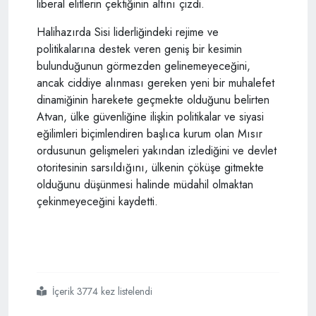
liberal elitlerin çektiğinin altını çizdi.
Halihazırda Sisi liderliğindeki rejime ve
politikalarına destek veren geniş bir kesimin
bulunduğunun görmezden gelinemeyeceğini,
ancak ciddiye alınması gereken yeni bir muhalefet
dinamiğinin harekete geçmekte olduğunu belirten
Atvan, ülke güvenliğine ilişkin politikalar ve siyasi
eğilimleri biçimlendiren başlıca kurum olan Mısır
ordusunun gelişmeleri yakından izlediğini ve devlet
otoritesinin sarsıldığını, ülkenin çöküşe gitmekte
olduğunu düşünmesi halinde müdahil olmaktan
çekinmeyeceğini kaydetti.
İçerik 3774 kez listelendi
#mısır
#sisi
#darbe