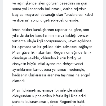
ve ağır işkence izleri görülen cesedinin on gün
sonra yol kenarında bulunması, darbe rejiminin
başlıca meşruiyet dayanağı olan “uluslararası kabul
ve itibarın” sonunu getirebilecek önemde.
İnsan hakları kuruluşlarının raporlarına göre, son
yıllarda darbe karşıtlarının maruz kaldığı benzer
yüzlerce olayla ilgili soruşturmanın, şayet açıldıysa,
bir aşamada ve bir şekilde akim kalmasını sağlayan
Mısır güvenlik makamları, Regeni örneğinde tanık
olunduğu şekilde, öldürülen kişinin kimliği ve
cinayetin büyük infial uyandıran dehşet verici
ayrıntılarının kamuoyuna yansıması nedeniyle,
hadisenin uluslararası arenaya taşınmasına engel
olamadı.
Mısır hükümetinin, emniyet birimleriyle irtibatlı
olduğundan şüphelenilen infazla ilgili ikna edici
izahatta bulunamaması, önce Regeni’nin trafik