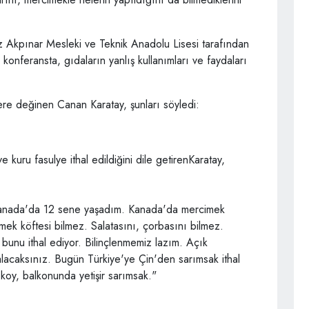
maz Akpınar Mesleki ve Teknik Anadolu Lisesi tarafından
onferansta, gıdaların yanlış kullanımları ve faydaları
e değinen Canan Karatay, şunları söyledi:
kuru fasulye ithal edildiğini dile getirenKaratay,
 Kanada'da 12 sene yaşadım. Kanada'da mercimek
ek köftesi bilmez. Salatasını, çorbasını bilmez.
 bunu ithal ediyor. Bilinçlenmemiz lazım. Açık
acaksınız. Bugün Türkiye'ye Çin'den sarımsak ithal
 koy, balkonunda yetişir sarımsak."