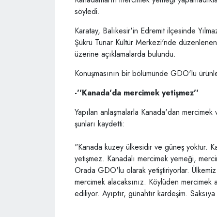
söyledi.
Karatay, Balıkesir'in Edremit ilçesinde Yıl
Şükrü Tunar Kültür Merkezi'nde düzenlenen k
üzerine açıklamalarda bulundu.
Konuşmasının bir bölümünde GDO'lu ürünler
-''Kanada'da mercimek yetişmez''
Yapılan anlaşmalarla Kanada'dan mercimek ve 
şunları kaydetti:
"Kanada kuzey ülkesidir ve güneş yoktur.
yetişmez. Kanadalı mercimek yemeği, mercim
Orada GDO'lu olarak yetiştiriyorlar. Ülkemiz
mercimek alacaksınız. Köylüden mercimek al
ediliyor. Ayıptır, günahtır kardeşim. Saksıya