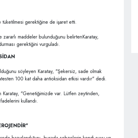
üketilmesi gerektiğine de işaret etti.
e zararlı maddeler bulunduğunu belirtenKaratay,
durması gerektiğini vurguladı.
SİDAN
 olduğunu söyleyen Karatay, "Şekersiz, sade olmak
atesten 100 kat daha antioksidan etkisi vardır" dedi.
n Karatay, "Genetiğimizde var. Lütfen zeytinden,
adelerini kullandı.
EROJENDİR"
erede hazırlandığını, burada sebzelerin kendi suyu ve