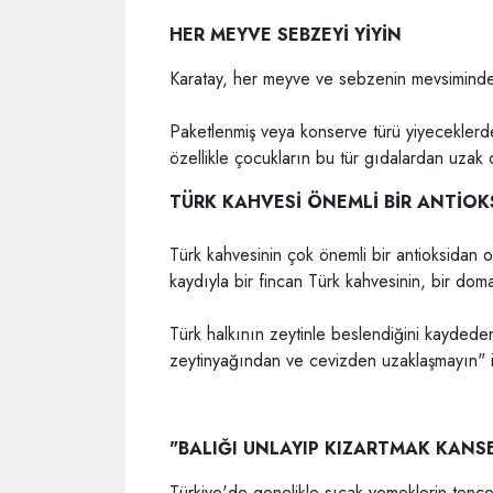
HER MEYVE SEBZEYİ YİYİN
Karatay, her meyve ve sebzenin mevsiminde t
Paketlenmiş veya konserve türü yiyeceklerd
özellikle çocukların bu tür gıdalardan uzak 
TÜRK KAHVESİ ÖNEMLİ BİR ANTİOK
Türk kahvesinin çok önemli bir antioksidan
kaydıyla bir fincan Türk kahvesinin, bir dom
Türk halkının zeytinle beslendiğini kaydede
zeytinyağından ve cevizden uzaklaşmayın" if
"BALIĞI UNLAYIP KIZARTMAK KANS
Türkiye'de genelikle sıcak yemeklerin tenc