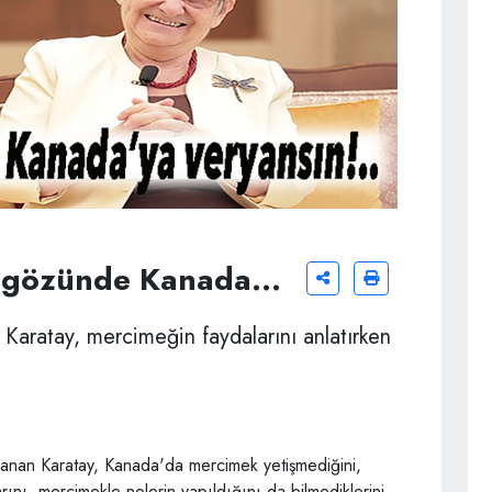
n gözünde Kanada...
 Karatay, mercimeğin faydalarını anlatırken
 Canan Karatay, Kanada'da mercimek yetişmediğini,
nı, mercimekle nelerin yapıldığını da bilmediklerini