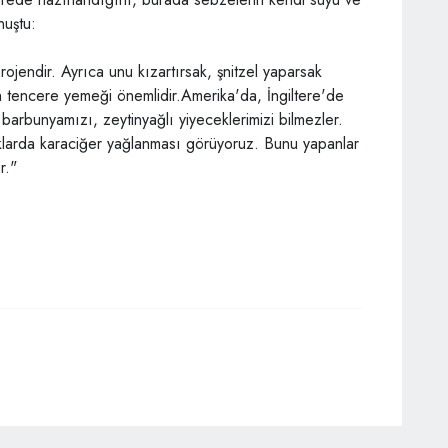
nuştu:
rojendir. Ayrıca unu kızartırsak, şnitzel yaparsak
n tencere yemeği önemlidir.Amerika'da, İngiltere'de
barbunyamızı, zeytinyağlı yiyeceklerimizi bilmezler.
klarda karaciğer yağlanması görüyoruz. Bunu yapanlar
r."