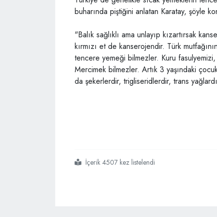
buharında piştiğini anlatan Karatay, şöyle ko
"Balık sağlıklı ama unlayıp kızartırsak kanse
kırmızı et de kanserojendir. Türk mutfağını
tencere yemeği bilmezler. Kuru fasulyemizi, 
Mercimek bilmezler. Artık 3 yaşındaki çocu
da şekerlerdir, trigliseridlerdir, trans yağlardı
İçerik 4507 kez listelendi
#canan karatay
#gdolu gıdalar
#kanada
#mercimek