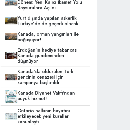
Dönem: Yeni Kalıcı İkamet Yolu
Başvurulara Açıldı
Yurt dışında yapılan askerlik
Türkiye’de de geçerli olacak
Kanada, orman yangınları ile
boğuşuyor!
Erdoğan'ın hediye tabancası
Kanada gündeminden
düşmüyor
Kanada'da öldürülen Türk
gencinin cenazesi için
kampanya başlatıldı
Kanada Diyanet Vakfı'ndan
büyük hizmet!
Ontario halkının hayatını
etkileyecek yeni kurallar
kanunlaştı