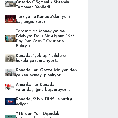
Ontario Göçmenlik Sistemini
Tamamen Yeniledi!
Türkiye ile Kanada'dan yeni
başlangıç kararı..
Toronto’da Maneviyat ve
Edebiyat Dolu Bir Akşam: "Kaf
Dağı'nın Ötesi" Okurlarla
Buluştu
Kanada, 'çok eşli' ailelere
hukuki çözüm arıyor!..
Kanadalılar, Gazze için yeniden
yelken açmayı planlıyor
Amerikalılar Kanada
vatandaşlığına başvuruyor!..
Kanada, 9 bin Türk'ü sınırdışı
ediyor!
YTB’den Yurt Dışındaki