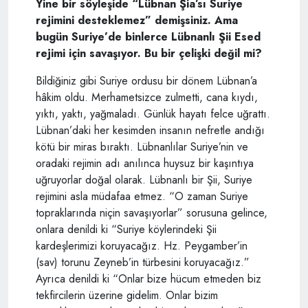
Yine bir söyleşide “Lübnan Şia’sı Suriye
rejimini desteklemez” demişsiniz. Ama
bugün Suriye’de binlerce Lübnanlı Şii Esed
rejimi için savaşıyor. Bu bir çelişki değil mi?
Bildiğiniz gibi Suriye ordusu bir dönem Lübnan’a
hâkim oldu. Merhametsizce zulmetti, cana kıydı,
yıktı, yaktı, yağmaladı. Günlük hayatı felce uğrattı.
Lübnan’daki her kesimden insanın nefretle andığı
kötü bir miras bıraktı. Lübnanlılar Suriye’nin ve
oradaki rejimin adı anılınca huysuz bir kaşıntıya
uğruyorlar doğal olarak. Lübnanlı bir Şii, Suriye
rejimini asla müdafaa etmez. “O zaman Suriye
topraklarında niçin savaşıyorlar” sorusuna gelince,
onlara denildi ki “Suriye köylerindeki Şii
kardeşlerimizi koruyacağız. Hz. Peygamber’in
(sav) torunu Zeyneb’in türbesini koruyacağız.”
Ayrıca denildi ki “Onlar bize hücum etmeden biz
tekfircilerin üzerine gidelim. Onlar bizim