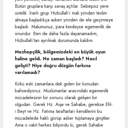
Bütün gruplara karşı savaş açtılar. Sebepsiz yere
üstelik. İranlı grup Hizbullah’ı mali yönden teslim
almaya başladıkça askeri yönden de ele geçirmeye
başladı. Malumunuz, para kimdeyse egemenlik de
onundur. Ben de daha fazla dayanamadım,
Hizbullah’tan ayrılmak durumunda kaldım.
Mezhepçilik, bölgemizdeki en büyük oyun
haline geldi. Ne zaman başladı? Nasıl
gelişti? Niye doğru düzgün farkına
varılamadı?
Kökü eski zamanlara dek giden bir konudan
bahsediyoruz. Müslümanlar arasındaki egemenlik
mücadelesinin bir sonucu olarak gelişen bir
olgudan. Gerek Hz. Aişe ve Sahabe, gerekse Ehl-
i Beyt ve Hz. Fatıma taraftarları kendilerini bu
mücadelede haklı görüp asker toplamaya giriştiler.
Ama o vakit herkes biliyordu ki, gerek Sahabe