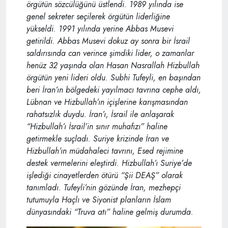
örgütün sözcülüğünü üstlendi. 1989 yılında ise
genel sekreter seçilerek örgütün liderliğine
yükseldi. 1991 yılında yerine Abbas Musevi
getirildi. Abbas Musevi dokuz ay sonra bir İsrail
saldırısında can verince şimdiki lider, o zamanlar
henüz 32 yaşında olan Hasan Nasrallah Hizbullah
örgütün yeni lideri oldu. Subhi Tufeyli, en başından
beri İran’ın bölgedeki yayılmacı tavrına cephe aldı,
Lübnan ve Hizbullah’ın içişlerine karışmasından
rahatsızlık duydu. İran’ı, İsrail ile anlaşarak
“Hizbullah’ı İsrail’in sınır muhafızı” haline
getirmekle suçladı. Suriye krizinde İran ve
Hizbullah’ın müdahaleci tavrını, Esed rejimine
destek vermelerini eleştirdi. Hizbullah’ı Suriye’de
işlediği cinayetlerden ötürü “Şii DEAŞ” olarak
tanımladı. Tufeyli’nin gözünde İran, mezhepçi
tutumuyla Haçlı ve Siyonist planların İslam
dünyasındaki “Truva atı” haline gelmiş durumda.