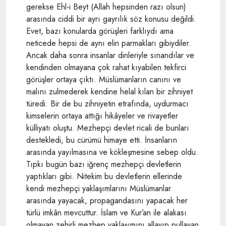
gerekse Ehl-i Beyt (Allah hepsinden razı olsun)
arasında ciddi bir ayrı gayrılık söz konusu değildi.
Evet, bazı konularda görüşleri farklıydı ama
neticede hepsi de aynı elin parmakları gibiydiler.
Ancak daha sonra insanlar dinleriyle sınandılar ve
kendinden olmayana çok rahat kıyabilen tekfirci
görüşler ortaya çıktı. Müslümanların canını ve
malını zulmederek kendine helal kılan bir zihniyet
türedi. Bir de bu zihniyetin etrafında, uydurmacı
kimselerin ortaya attığı hikâyeler ve rivayetler
külliyatı oluştu. Mezhepçi devlet ricali de bunları
destekledi, bu cürümü himaye etti. İnsanların
arasında yayılmasına ve kökleşmesine sebep oldu.
Tıpkı bugün bazı iğrenç mezhepçi devletlerin
yaptıkları gibi. Nitekim bu devletlerin ellerinde
kendi mezhepçi yaklaşımlarını Müslümanlar
arasında yayacak, propagandasını yapacak her
türlü imkân mevcuttur. İslam ve Kur’an ile alakası
olmayan zehirli mezhep yaklaşımını allayıp pullayan