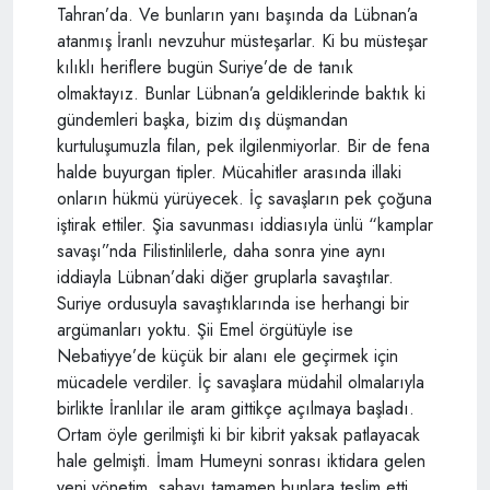
Tahran’da. Ve bunların yanı başında da Lübnan’a
atanmış İranlı nevzuhur müsteşarlar. Ki bu müsteşar
kılıklı heriflere bugün Suriye’de de tanık
olmaktayız. Bunlar Lübnan’a geldiklerinde baktık ki
gündemleri başka, bizim dış düşmandan
kurtuluşumuzla filan, pek ilgilenmiyorlar. Bir de fena
halde buyurgan tipler. Mücahitler arasında illaki
onların hükmü yürüyecek. İç savaşların pek çoğuna
iştirak ettiler. Şia savunması iddiasıyla ünlü “kamplar
savaşı”nda Filistinlilerle, daha sonra yine aynı
iddiayla Lübnan’daki diğer gruplarla savaştılar.
Suriye ordusuyla savaştıklarında ise herhangi bir
argümanları yoktu. Şii Emel örgütüyle ise
Nebatiyye’de küçük bir alanı ele geçirmek için
mücadele verdiler. İç savaşlara müdahil olmalarıyla
birlikte İranlılar ile aram gittikçe açılmaya başladı.
Ortam öyle gerilmişti ki bir kibrit yaksak patlayacak
hale gelmişti. İmam Humeyni sonrası iktidara gelen
yeni yönetim, sahayı tamamen bunlara teslim etti.