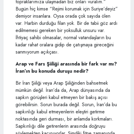
topraklarımıza ulaşmadan biz onları vuralım.”
Bugün hiç kimse “Rejimi korumak için Suriye’deyiz”
demiyor insanlara. Oysa orada çok sayıda ölen
var. Harbin durduğu filan yok. Bir de tabii göz ardı
edilmemesi gereken bir yoksulluk unsuru var.
İhtiyaç sahibi olmasalar, normal vatandaşların bu
kadar rahat oralara gidip de çatışmaya gireceğini
sanmıyorum açıkçası.
Arap ve Fars Şiiliği arasında bir fark var mı?
İran’ın bu konuda duruşu nedir?
Bir İran Şiiliği veya Arap Şiiliğinden bahsetmek
mümkün değil. İran’da da, Arap dünyasında da
sapkın görüşleri kabul etmeyen bir bakış açısı
görebilirsin. Sorun burada değil. Sorun, İran’da bu
sapkınlığı kabul etmeyenlerin eleştiri getirme
noktasında geri durması, bir anlamda korkmaları.
Sapkınlığı dile getirenlerin arasında doğruyu
söylemekten kaçınıyorlar. Şimdiki fitne zamanında