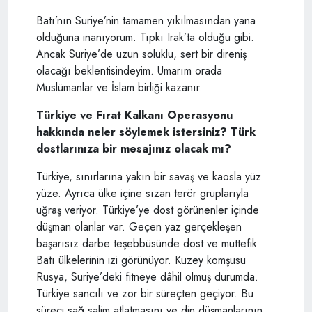
Batı’nın Suriye’nin tamamen yıkılmasından yana
olduğuna inanıyorum. Tıpkı Irak’ta olduğu gibi.
Ancak Suriye’de uzun soluklu, sert bir direniş
olacağı beklentisindeyim. Umarım orada
Müslümanlar ve İslam birliği kazanır.
Türkiye ve Fırat Kalkanı Operasyonu
hakkında neler söylemek istersiniz? Türk
dostlarınıza bir mesajınız olacak mı?
Türkiye, sınırlarına yakın bir savaş ve kaosla yüz
yüze. Ayrıca ülke içine sızan terör gruplarıyla
uğraş veriyor. Türkiye’ye dost görünenler içinde
düşman olanlar var. Geçen yaz gerçekleşen
başarısız darbe teşebbüsünde dost ve müttefik
Batı ülkelerinin izi görünüyor. Kuzey komşusu
Rusya, Suriye’deki fitneye dâhil olmuş durumda.
Türkiye sancılı ve zor bir süreçten geçiyor. Bu
süreci sağ salim atlatmasını ve din düşmanlarının