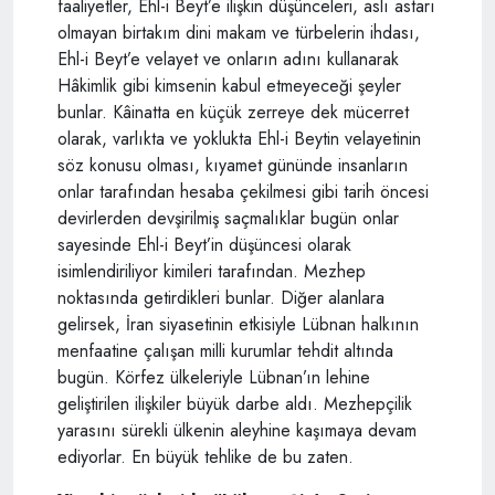
faaliyetler, Ehl-i Beyt’e ilişkin düşünceleri, aslı astarı
olmayan birtakım dini makam ve türbelerin ihdası,
Ehl-i Beyt’e velayet ve onların adını kullanarak
Hâkimlik gibi kimsenin kabul etmeyeceği şeyler
bunlar. Kâinatta en küçük zerreye dek mücerret
olarak, varlıkta ve yoklukta Ehl-i Beytin velayetinin
söz konusu olması, kıyamet gününde insanların
onlar tarafından hesaba çekilmesi gibi tarih öncesi
devirlerden devşirilmiş saçmalıklar bugün onlar
sayesinde Ehl-i Beyt’in düşüncesi olarak
isimlendiriliyor kimileri tarafından. Mezhep
noktasında getirdikleri bunlar. Diğer alanlara
gelirsek, İran siyasetinin etkisiyle Lübnan halkının
menfaatine çalışan milli kurumlar tehdit altında
bugün. Körfez ülkeleriyle Lübnan’ın lehine
geliştirilen ilişkiler büyük darbe aldı. Mezhepçilik
yarasını sürekli ülkenin aleyhine kaşımaya devam
ediyorlar. En büyük tehlike de bu zaten.