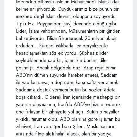
liderinden bilhassa aslolan Muhammedî İslam’a dair
kelimeler işitiyorduk. Duyduklarımız bize bunun bir
mezhep değil İslam devrimi olduğunu söylüyordu.
Tıpkı Hz. Peygamber (sav) devrinde olduğu gibi.
Lider, İslam vahdetinden, Müslümanların birliğinden
bahsediyordu. Filistin’i kurtaracak 20 milyonluk bir
ordudan… Küresel istikbarla, emperyalizm ile
hesaplaşmaktan söz ediyordu. Şüphesiz lider
söylediklerinde sadıktı, içtenlikle bunları dile
getirmişti. Ancak bölgedeki bazı Arap rejimlerinin
ABD’nin dümen suyunda hareket etmesi, Saddam
ile yapılan savaşta doğrudan karşı safta yer alarak
Saddam’a destek vermesi bütün bu sözleri âdeta
boşa çıkardı. Giderek İran içerisinde mezhepçi bir
yapının oluşmasına, İran’da ABD’ye hizmet ederek
öne fırlayan bir zihniyete yol açtı. Bütün o hayaller
yıkıldı, tarumar oldu. ABD planına göre iş tutan bu
zihniyet, İran ve diğer bazı Şiileri, Müslümanların
arasında fitne aleti halini alacak olan bir yapıya