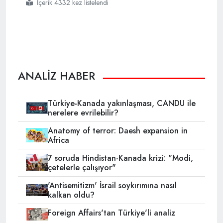
İçerik 4332 kez listelendi
#subhi tufeyli
#iran
#hizbullah
ANALİZ HABER
Türkiye-Kanada yakınlaşması, CANDU ile
nerelere evrilebilir?
Anatomy of terror: Daesh expansion in
Africa
7 soruda Hindistan-Kanada krizi: "Modi,
çetelerle çalışıyor"
'Antisemitizm' İsrail soykırımına nasıl
kalkan oldu?
Foreign Affairs'tan Türkiye'li analiz