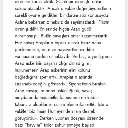
direnme kararı aldık. Silahlı bir direnişle onları
söküp atacaktık. Ancak o vakte değin Siyonistlerin
sürekli övüne geldikleri bir durum söz konusuydu.
Aslına bakarsanız haksız da sayılmazlardı. Filistin
direnişi dâhil önlerinde hiçbir Arap gücü
duramamıştı. Bütün savaşları onlar kazanmışlardı.
Her savaş Arapların toprak olarak biraz daha
gerilemesine, onur ve haysiyetlerinin dibe
vurmasına neden olmaktaydı. Ve biz, o yenilgilerin
Arap askerinin başarısızlığı olmadığını,
hükümetlerin Arap askerinin elini kolunu
bağladığını ispat ettik. Arapların aslında
kazanabileceğini gösterdik. Siyonistlerin bırakın
Arap savaşçılarından üstünlüğünü, savaş
meydanında mücahitler karşısında ne kadar
tabansız olduklarını cümle âleme ilan ettik. İşte o
vakitler biz İmam Humeyni’den tam destek
görüyorduk. Derken Lübnan dosyası üzerinde
bazı “kayyım” tipler zuhur etmeye başladı