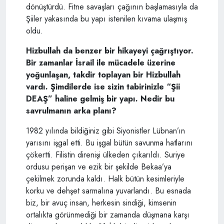
dönüştürdü. Fitne savaşları çağının başlamasıyla da
Şiiler yakasında bu yapı istenilen kıvama ulaşmış
oldu.
Hizbullah da benzer bir hikayeyi çağrıştıyor.
Bir zamanlar İsrail ile mücadele üzerine
yoğunlaşan, takdir toplayan bir Hizbullah
vardı. Şimdilerde ise sizin tabirinizle “Şii
DEAŞ” haline gelmiş bir yapı. Nedir bu
savrulmanın arka planı?
1982 yılında bildiğiniz gibi Siyonistler Lübnan’ın
yarısını işgal etti. Bu işgal bütün savunma hatlarını
çökertti. Filistin direnişi ülkeden çıkarıldı. Suriye
ordusu perişan ve ezik bir şekilde Bekaa’ya
çekilmek zorunda kaldı. Halk bütün kesimleriyle
korku ve dehşet sarmalına yuvarlandı. Bu esnada
biz, bir avuç insan, herkesin sindiği, kimsenin
ortalıkta görünmediği bir zamanda düşmana karşı