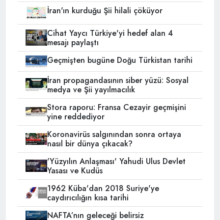
İran'ın kurduğu Şii hilali çöküyor
Cihat Yaycı Türkiye'yi hedef alan 4
mesajı paylaştı
Geçmişten bugüne Doğu Türkistan tarihi
İran propagandasının siber yüzü: Sosyal
medya ve Şii yayılmacılık
Stora raporu: Fransa Cezayir geçmişini
yine reddediyor
Koronavirüs salgınından sonra ortaya
nasıl bir dünya çıkacak?
'Yüzyılın Anlaşması' Yahudi Ulus Devlet
Yasası ve Kudüs
1962 Küba'dan 2018 Suriye'ye
caydırıcılığın kısa tarihi
NAFTA’nın geleceği belirsiz