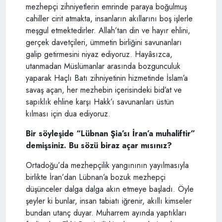
mezhepçi zihniyetlerin emrinde paraya boğulmuş
cahiller cirit atmakta, insanların akıllarını boş işlerle
meşgul etmektedirler. Allah’tan din ve hayır ehlini,
gerçek davetçileri, ümmetin birliğini savunanları
galip getirmesini niyaz ediyoruz. Hayâsızca,
utanmadan Müslümanlar arasında bozgunculuk
yaparak Haçlı Batı zihniyetinin hizmetinde İslam’a
savaş açan, her mezhebin içerisindeki bid’at ve
sapıklık ehline karşı Hakk’ı savunanları üstün
kılması için dua ediyoruz.
Bir söyleşide “Lübnan Şia’sı İran’a muhaliftir”
demişsiniz. Bu sözü biraz açar mısınız?
Ortadoğu’da mezhepçilik yangınının yayılmasıyla
birlikte İran’dan Lübnan’a bozuk mezhepçi
düşünceler dalga dalga akın etmeye başladı. Öyle
şeyler ki bunlar, insan tabiatı iğrenir, akıllı kimseler
bundan utanç duyar. Muharrem ayında yaptıkları