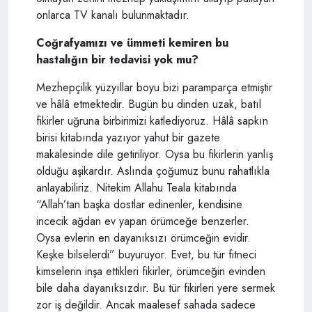
onlarca TV kanalı bulunmaktadır.
Coğrafyamızı ve ümmeti kemiren bu
hastalığın bir tedavisi yok mu?
Mezhepçilik yüzyıllar boyu bizi paramparça etmiştir
ve hâlâ etmektedir. Bugün bu dinden uzak, batıl
fikirler uğruna birbirimizi katlediyoruz. Hâlâ sapkın
birisi kitabında yazıyor yahut bir gazete
makalesinde dile getiriliyor. Oysa bu fikirlerin yanlış
olduğu aşikardır. Aslında çoğumuz bunu rahatlıkla
anlayabiliriz. Nitekim Allahu Teala kitabında
“Allah’tan başka dostlar edinenler, kendisine
incecik ağdan ev yapan örümceğe benzerler.
Oysa evlerin en dayanıksızı örümceğin evidir.
Keşke bilselerdi” buyuruyor. Evet, bu tür fitneci
kimselerin inşa ettikleri fikirler, örümceğin evinden
bile daha dayanıksızdır. Bu tür fikirleri yere sermek
zor iş değildir. Ancak maalesef sahada sadece