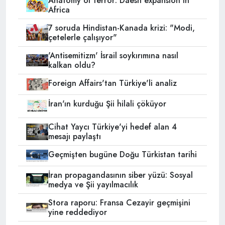
Anatomy of terror: Daesh expansion in
Africa
7 soruda Hindistan-Kanada krizi: "Modi,
çetelerle çalışıyor"
'Antisemitizm' İsrail soykırımına nasıl
kalkan oldu?
Foreign Affairs'tan Türkiye'li analiz
İran'ın kurduğu Şii hilali çöküyor
Cihat Yaycı Türkiye'yi hedef alan 4
mesajı paylaştı
Geçmişten bugüne Doğu Türkistan tarihi
İran propagandasının siber yüzü: Sosyal
medya ve Şii yayılmacılık
Stora raporu: Fransa Cezayir geçmişini
yine reddediyor