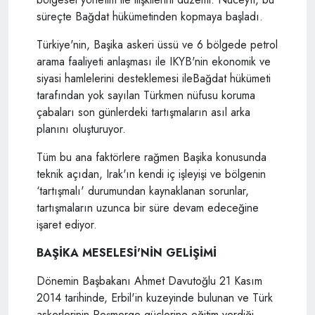
süreçte Bağdat hükümetinden kopmaya başladı.
Türkiye'nin, Başika askeri üssü ve 6 bölgede petrol
arama faaliyeti anlaşması ile IKYB'nin ekonomik ve
siyasi hamlelerini desteklemesi ileBağdat hükümeti
tarafından yok sayılan Türkmen nüfusu koruma
çabaları son günlerdeki tartışmaların asıl arka
planını oluşturuyor.
Tüm bu ana faktörlere rağmen Başika konusunda
teknik açıdan, Irak'ın kendi iç işleyişi ve bölgenin
‘tartışmalı' durumundan kaynaklanan sorunlar,
tartışmaların uzunca bir süre devam edeceğine
işaret ediyor.
BAŞİKA MESELESİ'NİN GELİŞİMİ
Dönemin Başbakanı Ahmet Davutoğlu 21 Kasım
2014 tarihinde, Erbil'in kuzeyinde bulunan ve Türk
askerlerinin Peşmerge güçlerine eğitim verdiği