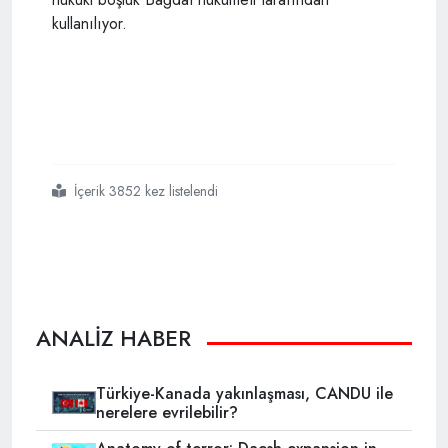
kullanılıyor.
İçerik 3852 kez listelendi
#ırak
#musul
#başika üssü
#tsk
ANALİZ HABER
Türkiye-Kanada yakınlaşması, CANDU ile
nerelere evrilebilir?