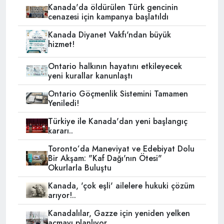
Kanada'da öldürülen Türk gencinin
cenazesi için kampanya başlatıldı
Kanada Diyanet Vakfı'ndan büyük
hizmet!
Ontario halkının hayatını etkileyecek
yeni kurallar kanunlaştı
Ontario Göçmenlik Sistemini Tamamen
Yeniledi!
Türkiye ile Kanada'dan yeni başlangıç
kararı..
Toronto’da Maneviyat ve Edebiyat Dolu
Bir Akşam: "Kaf Dağı'nın Ötesi"
Okurlarla Buluştu
Kanada, 'çok eşli' ailelere hukuki çözüm
arıyor!..
Kanadalılar, Gazze için yeniden yelken
açmayı planlıyor