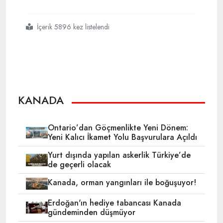
İçerik 5896 kez listelendi
#drogba
#galatasaray
KANADA
Ontario’dan Göçmenlikte Yeni Dönem:
Yeni Kalıcı İkamet Yolu Başvurulara Açıldı
Yurt dışında yapılan askerlik Türkiye’de
de geçerli olacak
Kanada, orman yangınları ile boğuşuyor!
Erdoğan'ın hediye tabancası Kanada
gündeminden düşmüyor