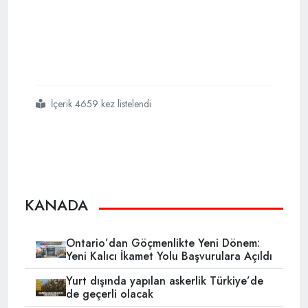
İçerik 4659 kez listelendi
#fort mcmurray yanıyor
#kanadada yangın
KANADA
Ontario’dan Göçmenlikte Yeni Dönem:
Yeni Kalıcı İkamet Yolu Başvurulara Açıldı
Yurt dışında yapılan askerlik Türkiye’de
de geçerli olacak