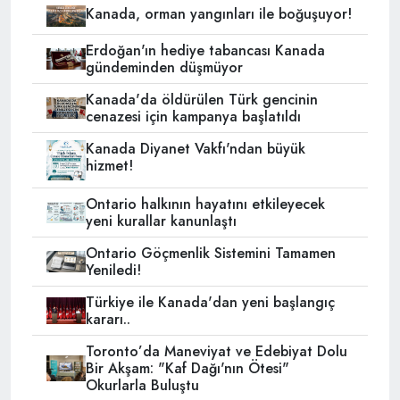
Kanada, orman yangınları ile boğuşuyor!
Erdoğan'ın hediye tabancası Kanada
gündeminden düşmüyor
Kanada'da öldürülen Türk gencinin
cenazesi için kampanya başlatıldı
Kanada Diyanet Vakfı'ndan büyük
hizmet!
Ontario halkının hayatını etkileyecek
yeni kurallar kanunlaştı
Ontario Göçmenlik Sistemini Tamamen
Yeniledi!
Türkiye ile Kanada'dan yeni başlangıç
kararı..
Toronto’da Maneviyat ve Edebiyat Dolu
Bir Akşam: "Kaf Dağı'nın Ötesi"
Okurlarla Buluştu