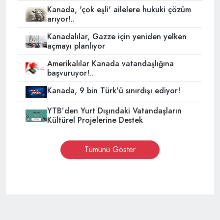
Kanada, 'çok eşli' ailelere hukuki çözüm
arıyor!..
Kanadalılar, Gazze için yeniden yelken
açmayı planlıyor
Amerikalılar Kanada vatandaşlığına
başvuruyor!..
Kanada, 9 bin Türk'ü sınırdışı ediyor!
YTB’den Yurt Dışındaki Vatandaşların
Kültürel Projelerine Destek
Tümünü Göster