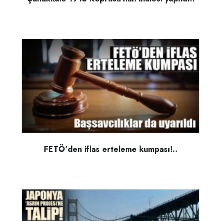
FETÖ’den iflas erteleme kumpası!..