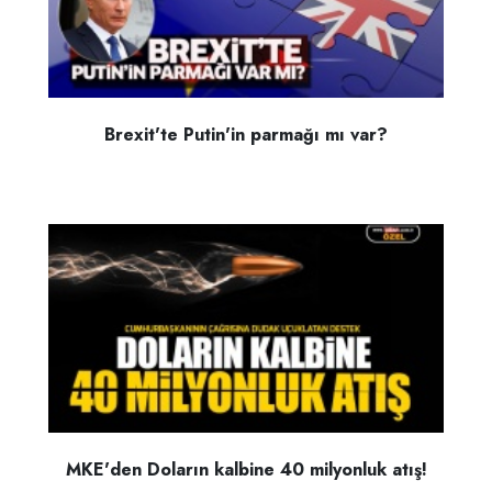
Brexit'te Putin'in parmağı mı var?
MKE'den Doların kalbine 40 milyonluk atış!