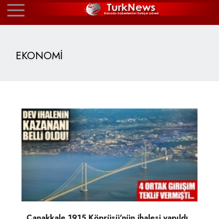
EKONOMİ
Çanakkale 1915 Köprüsü'nün ihalesi yapıldı..