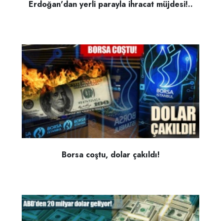
Erdoğan'dan yerli parayla ihracat müjdesi!..
Borsa coştu, dolar çakıldı!