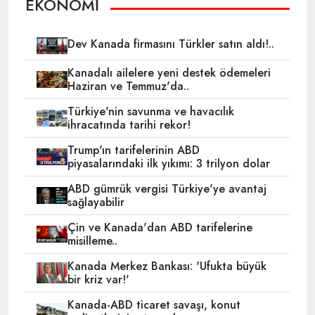
EKONOMİ
Dev Kanada firmasını Türkler satın aldı!..
Kanadalı ailelere yeni destek ödemeleri
Haziran ve Temmuz'da..
Türkiye'nin savunma ve havacılık
ihracatında tarihi rekor!
Trump'ın tarifelerinin ABD
piyasalarındaki ilk yıkımı: 3 trilyon dolar
ABD gümrük vergisi Türkiye'ye avantaj
sağlayabilir
Çin ve Kanada'dan ABD tarifelerine
misilleme..
Kanada Merkez Bankası: 'Ufukta büyük
bir kriz var!'
Kanada-ABD ticaret savaşı, konut