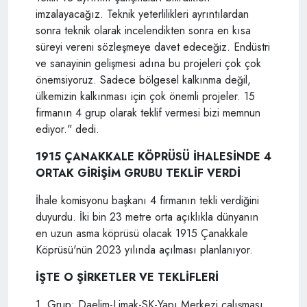
imzalayacağız. Teknik yeterlilikleri ayrıntılardan
sonra teknik olarak incelendikten sonra en kısa
süreyi vereni sözleşmeye davet edeceğiz. Endüstri
ve sanayinin gelişmesi adına bu projeleri çok çok
önemsiyoruz. Sadece bölgesel kalkınma değil,
ülkemizin kalkınması için çok önemli projeler. 15
firmanın 4 grup olarak teklif vermesi bizi memnun
ediyor." dedi.
1915 ÇANAKKALE KÖPRÜSÜ İHALESİNDE 4
ORTAK GİRİŞİM GRUBU TEKLİF VERDİ
İhale komisyonu başkanı 4 firmanın tekli verdiğini
duyurdu. İki bin 23 metre orta açıklıkla dünyanın
en uzun asma köprüsü olacak 1915 Çanakkale
Köprüsü'nün 2023 yılında açılması planlanıyor.
İŞTE O ŞİRKETLER VE TEKLİFLERİ
1. Grup: Daelim-Limak-SK-Yapı Merkezi çalışması