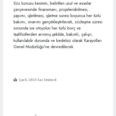
Söz konusu kesimin, belirtilen usul ve esaslar
çerçevesinde finansmanı, projelendirilmesi,
yapımı, işletilmesi, işletme süresi boyunca her türlü
bakımı, onarımı gerçekleştirilecek, sözleşme süresi
sonunda ise otoyolun her türlü borç ve
taahhütlerden arınmış şekilde, bakımlı, çalışır,
kullanılabilir durumda ve bedelsiz olarak Karayolları
Genel Müdürlüğü'ne devredilecek.
İçerik 3805 kez listelendi
#ulaştırma bakanı ahmet arslan
#1915 çanakkale köprüsü ihalesi