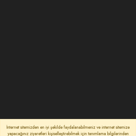
İnternet sitemizden en iyi şekilde faydalanabilmeniz ve internet sitemize
yapacağınız ziyaretleri kişiselleştirebilmek için tanımlama bilgilerinden