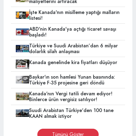
maliyetlerini artıracak
İşte Kanada'nın misilleme yaptığı malların
listesi!
ABD'nin Kanada'ya açtığı ticaret savaşı
başladı!
Türkiye ve Suudi Arabistan’dan 6 milyar
dolarlık silah anlaşması
Kanada genelinde kira fiyatları düşüyor
Baykar'ın son hamlesi Yunan basınında:
Türkiye F-35 projesine geri döndü
Kanada'nın Vergi tatili devam ediyor!
Binlerce ürün vergisiz satılıyor!
Suudi Arabistan Türkiye'den 100 tane
KAAN almak istiyor
Tümünü Göster