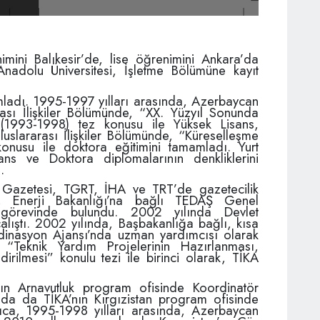
mini Balıkesir’de, lise öğrenimini Ankara’da
Anadolu Üniversitesi, İşletme Bölümüne kayıt
mladı. 1995-1997 yılları arasında, Azerbaycan
arası İlişkiler Bölümünde, “XX. Yüzyıl Sonunda
 (1993-1998) tez konusu ile Yüksek Lisans,
luslararası İlişkiler Bölümünde, “Küreselleşme
nusu ile doktora eğitimini tamamladı. Yurt
ns ve Doktora diplomalarının denkliklerini
.
e Gazetesi, TGRT, İHA ve TRT’de gazetecilik
a, Enerji Bakanlığı’na bağlı TEDAŞ Genel
 görevinde bulundu. 2002 yılında Devlet
alıştı. 2002 yılında, Başbakanlığa bağlı, kısa
rdinasyon Ajansı’nda uzman yardımcısı olarak
“Teknik Yardım Projelerinin Hazırlanması,
rilmesi” konulu tezi ile birinci olarak, TİKA
ın Arnavutluk program ofisinde Koordinatör
nda da TİKA’nın Kırgızistan program ofisinde
rıca, 1995-1998 yılları arasında, Azerbaycan