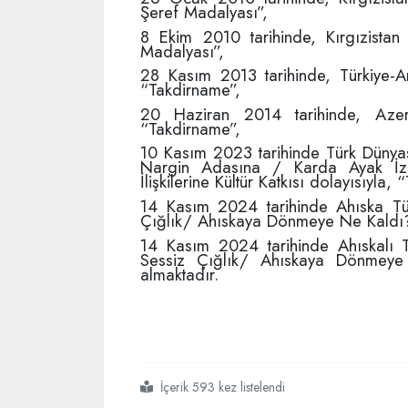
Şeref Madalyası”,
8 Ekim 2010 tarihinde, Kırgızistan
Madalyası”,
28 Kasım 2013 tarihinde, Türkiye-A
“Takdirname”,
20 Haziran 2014 tarihinde, Azer
“Takdirname”,
10 Kasım 2023 tarihinde Türk Dünyası
Nargin Adasına / Karda Ayak İzle
İlişkilerine Kültür Katkısı dolayısıyla,
14 Kasım 2024 tarihinde Ahıska Tür
Çığlık/ Ahıskaya Dönmeye Ne Kaldı?
14 Kasım 2024 tarihinde Ahıskalı T
Sessiz Çığlık/ Ahıskaya Dönmeye
almaktadır.
İçerik 593 kez listelendi
#tayfun atmaca
#işkodra
#