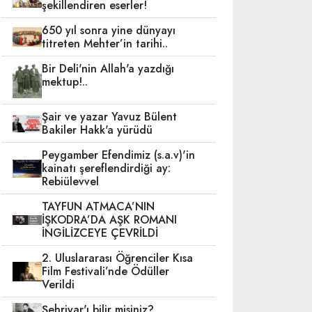
şekillendiren eserler!
650 yıl sonra yine dünyayı
titreten Mehter’in tarihi..
Bir Deli'nin Allah'a yazdığı
mektup!..
Şair ve yazar Yavuz Bülent
Bakiler Hakk'a yürüdü
Peygamber Efendimiz (s.a.v)'in
kainatı şereflendirdiği ay:
Rebiülevvel
TAYFUN ATMACA’NIN
İŞKODRA’DA AŞK ROMANI
İNGİLİZCEYE ÇEVRİLDİ
2. Uluslararası Öğrenciler Kısa
Film Festivali’nde Ödüller
Verildi
Şehriyar'ı bilir misiniz?