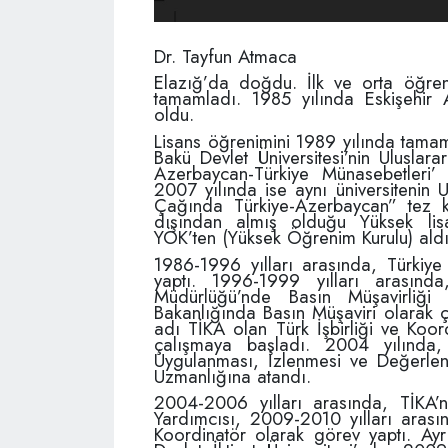
Dr. Tayfun Atmaca
Elazığ’da doğdu. İlk ve orta öğreni
tamamladı. 1985 yılında Eskişehir 
oldu.
Lisans öğrenimini 1989 yılında tama
Bakü Devlet Üniversitesi’nin Uluslar
Azerbaycan-Türkiye Münasebetleri’
2007 yılında ise aynı üniversitenin U
Çağında Türkiye-Azerbaycan” tez ko
dışından almış olduğu Yüksek lisa
YÖK’ten (Yüksek Öğrenim Kurulu) aldı
1986-1996 yılları arasında, Türkiy
yaptı. 1996-1999 yılları arasınd
Müdürlüğü’nde Basın Müşavirliği
Bakanlığında Basın Müşaviri olarak ç
adı TİKA olan Türk İşbirliği ve Koo
çalışmaya başladı. 2004 yılında, 
Uygulanması, İzlenmesi ve Değerlendi
Uzmanlığına atandı.
2004-2006 yılları arasında, TİKA’n
Yardımcısı, 2009-2010 yılları arası
Koordinatör olarak görev yaptı. Ay