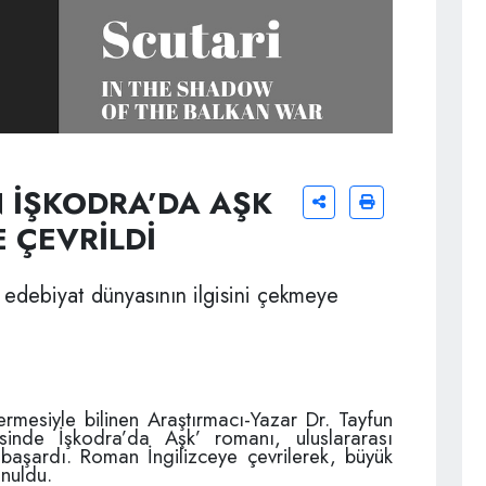
 İŞKODRA’DA AŞK
 ÇEVRİLDİ
ı edebiyat dünyasının ilgisini çekmeye
vermesiyle bilinen Araştırmacı-Yazar Dr. Tayfun
inde İşkodra’da Aşk’ romanı, uluslararası
 başardı. Roman İngilizceye çevrilerek, büyük
unuldu.