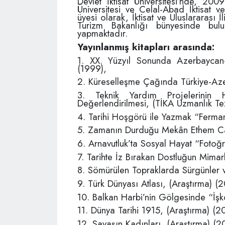
Devlet İktisat Üniversitesi’nde, 200
Üniversitesi ve Celal-Abad İktisat ve
üyesi olarak, İktisat ve Uluslararası İ
Turizm Bakanlığı bünyesinde bu
yapmaktadır.
Yayınlanmış kitapları arasında:
1. XX. Yüzyıl Sonunda Azerbaycan-T
(1999),
2. Küreselleşme Çağında Türkiye-Aze
3. Teknik Yardım Projelerinin 
Değerlendirilmesi, (TİKA Uzmanlık Te
4. Tarihi Hoşgörü ile Yazmak “Ferman
5. Zamanın Durduğu Mekân Ethem Cami
6. Arnavutluk’ta Sosyal Hayat “Fotoğ
7. Tarihte İz Bırakan Dostluğun Mimar
8. Sömürülen Topraklarda Sürgünler v
9. Türk Dünyası Atlası, (Araştırma) (2
10. Balkan Harbi’nin Gölgesinde “İş
11. Dünya Tarihi 1915, (Araştırma) (2
12. Savaşın Kadınları, (Araştırma) (2