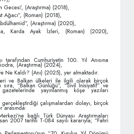
n Gecesi’, (Araştırma) (2018),
t Ağacı”, (Roman) (2018),
 Abdülhamid”, (Araştırma) (2020),
’na, Karda Ayak İzleri, (Roman) (2020),
,
ı tarafından Cumhuriyetin 100. Yıl Anısına
şkodra, (Araştırma) (2024),
e Ne Kaldı? (Anı) (2025), yer almaktadır.
i ve Balkan ülkeleri ile ilgili olarak birçok
 sıra, “Balkan Günlüğü”, “Sivil İnisiyatif” ve
 gazetelerinde yayınlanmış köşe yazıları
 gerçekleştirdiği çalışmalardan dolayı, birçok
er arasında:
erkezi’ne bağlı Türk Dünyası Araştırmaları
san 2007 tarihli T-084 sayılı kararıyla; “Fahri
n Parlamentosu’nun “70. Kuruluş Yıl Dönümü