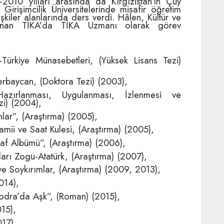
9-2010 yılları arasında da Kırgızistan’ın Çüy
 Girişimcilik Üniversitelerinde misafir öğretim
lişkiler alanlarında ders verdi. Hâlen, Kültür ve
lunan TİKA’da TİKA Uzmanı olarak görev
ürkiye Münasebetleri, (Yüksek Lisans Tezi)
rbaycan, (Doktora Tezi) (2003),
Hazırlanması, Uygulanması, İzlenmesi ve
zi) (2004),
lar”, (Araştırma) (2005),
i ve Saat Kulesi, (Araştırma) (2005),
raf Albümü”, (Araştırma) (2006),
ları Zogu-Atatürk, (Araştırma) (2007),
e Soykırımlar, (Araştırma) (2009, 2013),
014),
kodra’da Aşk”, (Roman) (2015),
015),
017),