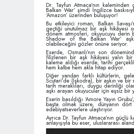
Dr. Tayfun Atmaca’nın kaleminden ç
Balkan War’ şimdi İngilizce baskısı
‘Amazon’ üzerinden buluşuyor!
Bu etkileyici roman, Balkan Savaşı’
geçtiği unutulmaz bir aşk hikâyesi s
dönem atmosferi, okuyucuyu derin bir
Shadow of the Balkan War’ aşkı
olabileceğini gözler önüne seriyor.
Eserde, Osmanlı’nın son döneminde
filizlenen bir aşk hikâyesi yalın bi
kaleme aldığı eserde, tarihi gerçekl
hem kalbe hem akla hitap ediyor.
Diğer yandan farklı kültürlerin, ge
Scutari’de (İşkodra), bir aşkın ve bir 
tarih meraklıları, duygu derinliği o
aşkı arayan okuyucular için eşsiz bir 
Eserin basıldığı ‘Amore Yayın Grubu
başta olmak üzere, dünyanın dört b
edebiyatseverlere ulaştırıyor.
Ayrıca Dr. Tayfun Atmaca’nın güçlü k
anlayışıyla bu eser, uluslararası al