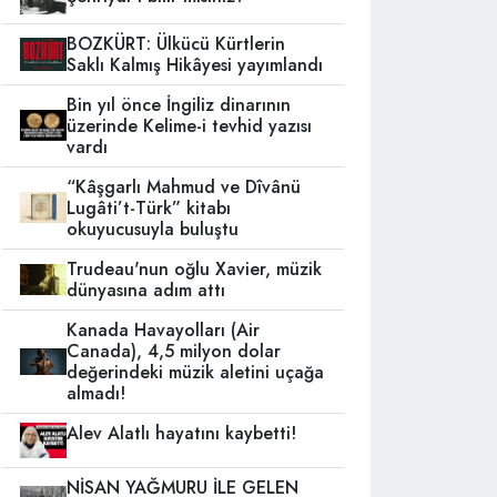
BOZKÜRT: Ülkücü Kürtlerin
Saklı Kalmış Hikâyesi yayımlandı
Bin yıl önce İngiliz dinarının
üzerinde Kelime-i tevhid yazısı
vardı
“Kâşgarlı Mahmud ve Dîvânü
Lugâti’t-Türk” kitabı
okuyucusuyla buluştu
Trudeau'nun oğlu Xavier, müzik
dünyasına adım attı
Kanada Havayolları (Air
Canada), 4,5 milyon dolar
değerindeki müzik aletini uçağa
almadı!
Alev Alatlı hayatını kaybetti!
NİSAN YAĞMURU İLE GELEN