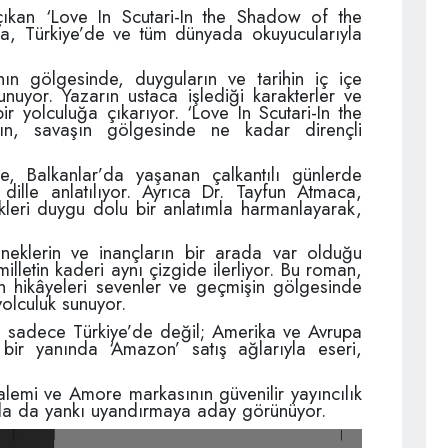
ıkan ‘Love In Scutari-In the Shadow of the
yla, Türkiye’de ve tüm dünyada okuyucularıyla
nın gölgesinde, duyguların ve tarihin iç içe
unuyor. Yazarın ustaca işlediği karakterler ve
 yolculuğa çıkarıyor. ‘Love In Scutari-In the
n, savaşın gölgesinde ne kadar dirençli
, Balkanlar’da yaşanan çalkantılı günlerde
r dille anlatılıyor. Ayrıca Dr. Tayfun Atmaca,
ikleri duygu dolu bir anlatımla harmanlayarak,
leneklerin ve inançların bir arada var olduğu
milletin kaderi aynı çizgide ilerliyor. Bu roman,
lan hikâyeleri sevenler ve geçmişin gölgesinde
yolculuk sunuyor.
’, sadece Türkiye’de değil; Amerika ve Avrupa
ir yanında ‘Amazon’ satış ağlarıyla eseri,
alemi ve Amore markasının güvenilir yayıncılık
anda da yankı uyandırmaya aday görünüyor.