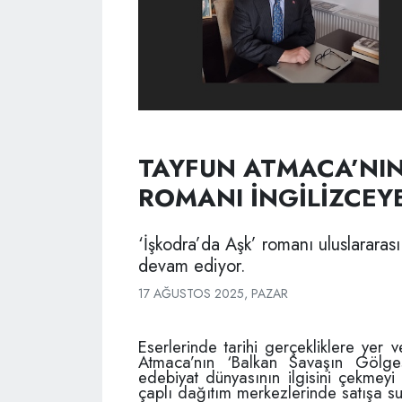
TAYFUN ATMACA’NIN
ROMANI İNGİLİZCEYE
‘İşkodra’da Aşk’ romanı uluslararas
devam ediyor.
17 AĞUSTOS 2025, PAZAR
Eserlerinde tarihi gerçekliklere yer 
Atmaca’nın ‘Balkan Savaşın Gölges
edebiyat dünyasının ilgisini çekmeyi
çaplı dağıtım merkezlerinde satışa s