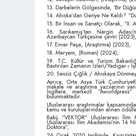
13. Darbelerin Gölgesinde, ‘Bir Düğü
14. Ahıska’dan Geriye Ne Kaldı? “Du
15. Bir İnsan ve Sanatçı Olarak, “II.
16. Sarıkamış’tan Nargin Adası
Azerbaycan Türkçesine çeviri (2023)
17. Enver Paşa, (Araştırma) (2023),
18. Meryem, (Roman) (2024),
19. T.C. Kültür ve Turizm Bakanlığ
Bastırılan Zamanın İzleri/Yadıgar-ı İ
20. Sessiz Çığlık / Ahıskaya Dönmey
Ayrıca, Orta Asya Türk Cumhuriyetler
makale ve araştırma yazılarının yanı
İngiltere merkezli “Aworldpress”
bulunmaktadır.
Uluslararası araştırmalar kapsamında
kamu ve kuruluşlarından alınan ödüll
Bakü “VEKTOR” Uluslararası İlim M
Uluslararası İlim Akademisi’nin 14 Ni
Doktora”,
26 Ocak 2010 tarihinde, Kırgızista