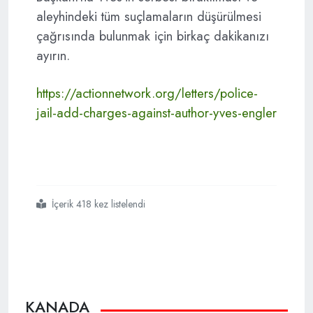
aleyhindeki tüm suçlamaların düşürülmesi
çağrısında bulunmak için birkaç dakikanızı
ayırın.
https://actionnetwork.org/letters/police-
jail-add-charges-against-author-yves-engler
İçerik 418 kez listelendi
#yves engler
#serbest
KANADA