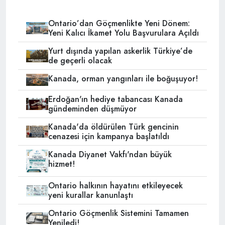
Ontario’dan Göçmenlikte Yeni Dönem:
Yeni Kalıcı İkamet Yolu Başvurulara Açıldı
Yurt dışında yapılan askerlik Türkiye’de
de geçerli olacak
Kanada, orman yangınları ile boğuşuyor!
Erdoğan'ın hediye tabancası Kanada
gündeminden düşmüyor
Kanada'da öldürülen Türk gencinin
cenazesi için kampanya başlatıldı
Kanada Diyanet Vakfı'ndan büyük
hizmet!
Ontario halkının hayatını etkileyecek
yeni kurallar kanunlaştı
Ontario Göçmenlik Sistemini Tamamen
Yeniledi!