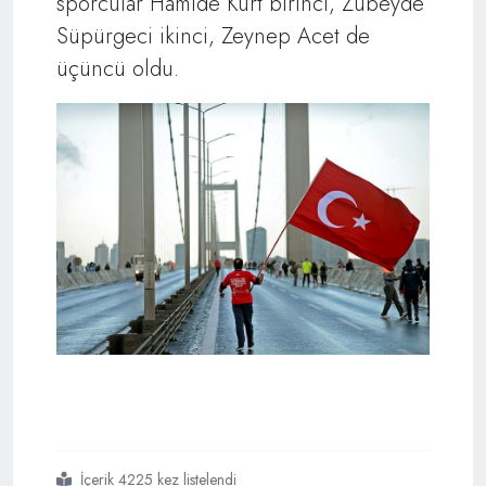
sporcular Hamide Kurt birinci, Zübeyde
Süpürgeci ikinci, Zeynep Acet de
üçüncü oldu.
İçerik 4225 kez listelendi
#vodafone 38
#