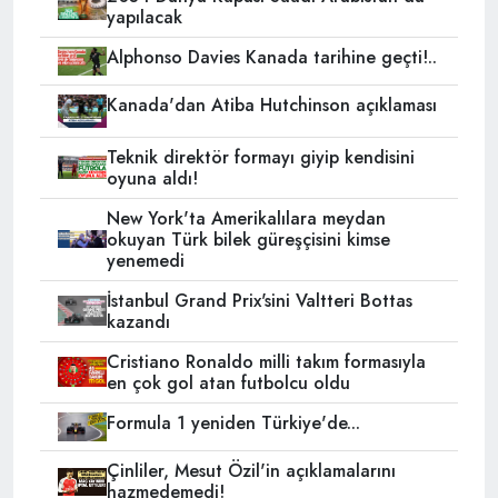
yapılacak
Alphonso Davies Kanada tarihine geçti!..
Kanada'dan Atiba Hutchinson açıklaması
Teknik direktör formayı giyip kendisini
oyuna aldı!
New York'ta Amerikalılara meydan
okuyan Türk bilek güreşçisini kimse
yenemedi
İstanbul Grand Prix'sini Valtteri Bottas
kazandı
Cristiano Ronaldo milli takım formasıyla
en çok gol atan futbolcu oldu
Formula 1 yeniden Türkiye'de...
Çinliler, Mesut Özil'in açıklamalarını
hazmedemedi!