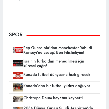
SPOR
Pep Guardiola'dan Manchester Yahudi
Konseyi'ne cevap: Ben Filistinliyim!
İsrail’in futboldan menedilmesi için
küresel çağrı!
Kanada futbol dünyasına hızlı girecek
Kanada'dan bir futbol yıldızı doğuyor!
Christoph Daum hayatını kaybetti
2034 Dünya Kupası Suudi Arabistan'da