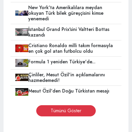
New York'ta Amerikalılara meydan
okuyan Türk bilek güreşçisini kimse
yenemedi
İstanbul Grand Prix'sini Valtteri Bottas
kazandı
Cristiano Ronaldo milli takım formasıyla
en çok gol atan futbolcu oldu
Formula 1 yeniden Türkiye'de...
Çinliler, Mesut Özil'in açıklamalarını
hazmedemedi!
Mesut Özil'den Doğu Türkistan mesajı
Tümünü Göster