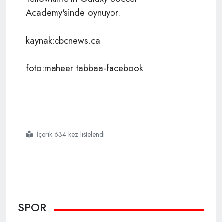
Academy'sinde oynuyor.
kaynak:cbcnews.ca
foto:maheer tabbaa-facebook
İçerik 634 kez listelendi
#kanada
#yuuma tabbaa
#futbol
SPOR