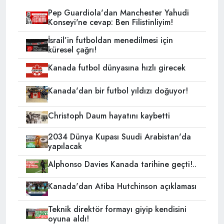
Pep Guardiola'dan Manchester Yahudi
Konseyi'ne cevap: Ben Filistinliyim!
İsrail’in futboldan menedilmesi için
küresel çağrı!
Kanada futbol dünyasına hızlı girecek
Kanada'dan bir futbol yıldızı doğuyor!
Christoph Daum hayatını kaybetti
2034 Dünya Kupası Suudi Arabistan'da
yapılacak
Alphonso Davies Kanada tarihine geçti!..
Kanada'dan Atiba Hutchinson açıklaması
Teknik direktör formayı giyip kendisini
oyuna aldı!