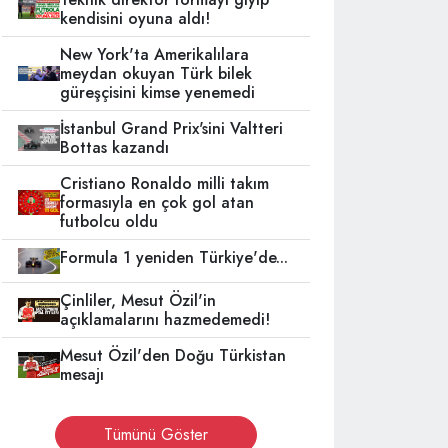
kendisini oyuna aldı!
New York'ta Amerikalılara
meydan okuyan Türk bilek
güreşçisini kimse yenemedi
İstanbul Grand Prix'sini Valtteri
Bottas kazandı
Cristiano Ronaldo milli takım
formasıyla en çok gol atan
futbolcu oldu
Formula 1 yeniden Türkiye'de...
Çinliler, Mesut Özil'in
açıklamalarını hazmedemedi!
Mesut Özil'den Doğu Türkistan
mesajı
Tümünü Göster