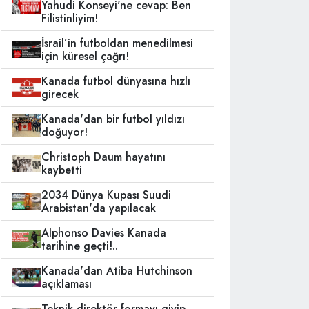
Yahudi Konseyi'ne cevap: Ben
Filistinliyim!
İsrail’in futboldan menedilmesi
için küresel çağrı!
Kanada futbol dünyasına hızlı
girecek
Kanada'dan bir futbol yıldızı
doğuyor!
Christoph Daum hayatını
kaybetti
2034 Dünya Kupası Suudi
Arabistan'da yapılacak
Alphonso Davies Kanada
tarihine geçti!..
Kanada'dan Atiba Hutchinson
açıklaması
Teknik direktör formayı giyip