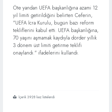
Öte yandan UEFA başkanlığına azami 12
yıl limiti getirildiğini belirten Ceferin,
"UEFA İcra Kurulu, bugün bazı reform
tekliflerini kabul etti. UEFA başkanlığına,
70 yaşını aşmamak kaydıyla dörder yıllık
3 dönem üst limiti getirme teklifi
onaylandı." ifadelerini kullandı.
İçerik 3928 kez listelendi
#uefa icra kurulu
#2026 fıfa dünya kupası