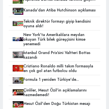
Kanada'dan Atiba Hutchinson açıklaması
Teknik direktör formayı giyip kendisini
oyuna aldı!
New York'ta Amerikalılara meydan
okuyan Türk bilek güreşçisini kimse
yenemedi
İstanbul Grand Prix'sini Valtteri Bottas
kazandı
Cristiano Ronaldo milli takım formasıyla
en çok gol atan futbolcu oldu
Formula 1 yeniden Türkiye'de...
Çinliler, Mesut Özil'in açıklamalarını
hazmedemedi!
Mesut Özil'den Doğu Türkistan mesajı