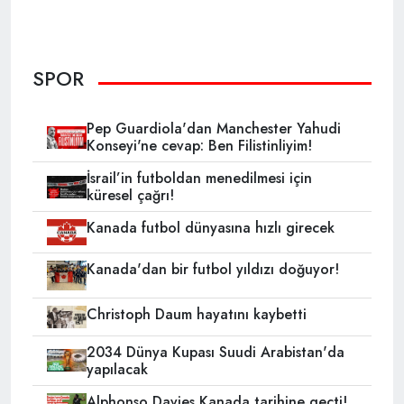
SPOR
Pep Guardiola'dan Manchester Yahudi
Konseyi'ne cevap: Ben Filistinliyim!
İsrail’in futboldan menedilmesi için
küresel çağrı!
Kanada futbol dünyasına hızlı girecek
Kanada'dan bir futbol yıldızı doğuyor!
Christoph Daum hayatını kaybetti
2034 Dünya Kupası Suudi Arabistan'da
yapılacak
Alphonso Davies Kanada tarihine geçti!..