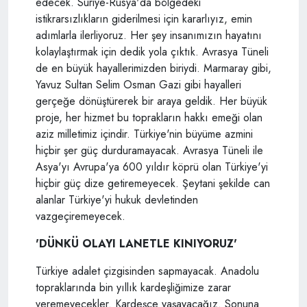
edecek. Suriye-Rusya'da bölgedeki
istikrarsızlıkların giderilmesi için kararlıyız, emin
adımlarla ilerliyoruz. Her şey insanımızın hayatını
kolaylaştırmak için dedik yola çıktık. Avrasya Tüneli
de en büyük hayallerimizden biriydi. Marmaray gibi,
Yavuz Sultan Selim Osman Gazi gibi hayalleri
gerçeğe dönüştürerek bir araya geldik. Her büyük
proje, her hizmet bu toprakların hakkı emeği olan
aziz milletimiz içindir. Türkiye'nin büyüme azmini
hiçbir şer güç durduramayacak. Avrasya Tüneli ile
Asya'yı Avrupa'ya 600 yıldır köprü olan Türkiye'yi
hiçbir güç dize getiremeyecek. Şeytani şekilde can
alanlar Türkiye'yi hukuk devletinden
vazgeçiremeyecek.
'DÜNKÜ OLAYI LANETLE KINIYORUZ'
Türkiye adalet çizgisinden sapmayacak. Anadolu
topraklarında bin yıllık kardeşliğimize zarar
veremeyecekler. Kardeşçe yaşayacağız. Sonuna