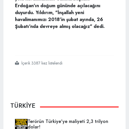
Erdoğan'ın doğum gününde açılacağını
duyurdu. Yıldırım, "İnşallah yeni
havalimanımızı 2018'in şubat ayında, 26
Şubatı'nda devreye almış olacağız" dedi.
İçerik 3387 kez listelendi
#başbakan binali yıldırım
#üçüncü havalimanı
TÜRKİYE
Terörün Türkiye'ye maliyeti 2,3 trilyon
dolar!