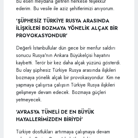
Bu eseri meydana getiren herkese teşekkür
ederim. Bu vesile ile aziz şehitlerimizi anıyorum.
'ŞÜPHESİZ TÜRKİYE RUSYA ARASINDA
İLİŞKİLERİ BOZMAYA YÖNELİK ALÇAK BİR
PROVOKASYONDUR'
Değerli İstanbullular dün gece bir menfur saldırı
sonucu Rusya'nın Ankara Büyükelçisi hayatını
kaybetti. Terör bir kez daha alçak yüzünü gösterdi.
Bu olay şüphesiz Türkiye Rusya arasında ilişkileri
bozmaya yönelik alçak bir provokasyondur. Kim ne
yapmaya çalışırsa çalışsın Türkiye Rusya ilişkileri
gelişmeye devam edecek. Bozmaya güçleri
yetmeyecek.
'AVRASYA TÜNELİ DE EN BÜYÜK
HAYALLERİMİZDEN BİRİYDİ'
Türkiye dostlukları artırmaya çalışmaya devam