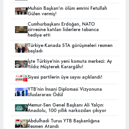
Muhsin Başkan'ın ölüm emrini Fetullah
Gülen vermiş!
Cumhurbaşkanı Erdoğan, NATO
zirvesine katılan liderlere tabanca
hediye etti
Türkiye-Kanada STA görüşmeleri resmen
başladı
İşte Türkiye'nin yeni komuta merkezi: Ay
Yıldız Müşterek Karargâhı!
Siyasi partilerin üye sayısı açıklandı!
YTB’nin İnsani Diplomasi Vizyonuna
Uluslararası Ödül
Memur-Sen Genel Başkanı Ali Yalçın:
Anadolu, 100 yıllık narkozdan çıkıyor
Abdulhadi Turus YTB Başkanlığına
Resmen Atandı