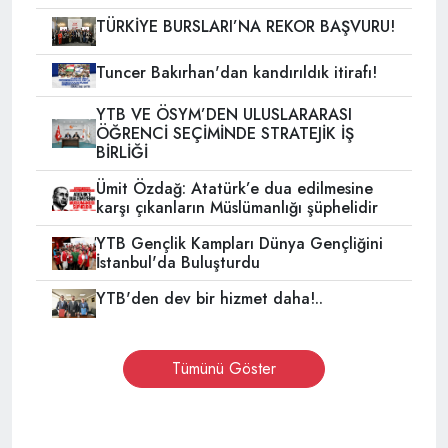
TÜRKİYE BURSLARI’NA REKOR BAŞVURU!
Tuncer Bakırhan'dan kandırıldık itirafı!
YTB VE ÖSYM’DEN ULUSLARARASI
ÖĞRENCİ SEÇİMİNDE STRATEJİK İŞ
BİRLİĞİ
Ümit Özdağ: Atatürk’e dua edilmesine
karşı çıkanların Müslümanlığı şüphelidir
YTB Gençlik Kampları Dünya Gençliğini
İstanbul'da Buluşturdu
YTB'den dev bir hizmet daha!..
Tümünü Göster