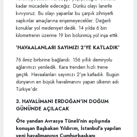
kadar mücadele edeceğiz. Dünkü olayı lanetle
kınıyoruz. Bu olayı yapanlar bu çarpık zihniyetli
sapkınlar amaçlarına erişemeyecekler. Değerli
konuklar yol medeniyet dedik. 14 yılda 6 bin
kilometrenin üzerine 19 bin bölünmüş yol inşa ettik.
'HAVAALANLARI SAYIMIZI 2'YE KATLADIK'
76 ilimiz birbirine bağlandı. 156 yıllık demiryolu
ağlarımızı yeniledik. Kara trenden hızlı trene
geçtik. Havaalanları sayımızı 2'ye katladık. Bugün
dünyanın en büyük havalimanını yapan ülkenin adı
Türkiye'dir.
3. HAVALİMANI ERDOĞAN'IN DOĞUM
GÜNÜNDE AÇILACAK
Öte yandan Avrasya Tüneli'nin açılışında
konuşan Başbakan Yıldırım, İstanbul'a yapılan
yeni havalimanının Cumhurbaşkanı