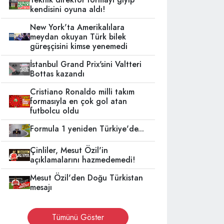
kendisini oyuna aldı!
New York'ta Amerikalılara
meydan okuyan Türk bilek
güreşçisini kimse yenemedi
İstanbul Grand Prix'sini Valtteri
Bottas kazandı
Cristiano Ronaldo milli takım
formasıyla en çok gol atan
futbolcu oldu
Formula 1 yeniden Türkiye'de...
Çinliler, Mesut Özil'in
açıklamalarını hazmedemedi!
Mesut Özil'den Doğu Türkistan
mesajı
Tümünü Göster