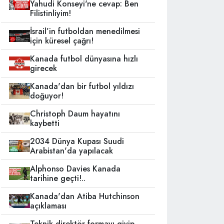
Yahudi Konseyi'ne cevap: Ben
Filistinliyim!
İsrail’in futboldan menedilmesi
için küresel çağrı!
Kanada futbol dünyasına hızlı
girecek
Kanada'dan bir futbol yıldızı
doğuyor!
Christoph Daum hayatını
kaybetti
2034 Dünya Kupası Suudi
Arabistan'da yapılacak
Alphonso Davies Kanada
tarihine geçti!..
Kanada'dan Atiba Hutchinson
açıklaması
Teknik direktör formayı giyip