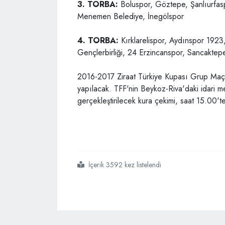
3. TORBA:
Boluspor, Göztepe, Şanlıurfas
Menemen Belediye, İnegölspor
4. TORBA:
Kırklarelispor, Aydınspor 1923
Gençlerbirliği, 24 Erzincanspor, Sancakte
2016-2017 Ziraat Türkiye Kupası Grup Maç
yapılacak. TFF'nin Beykoz-Riva'daki idari
gerçekleştirilecek kura çekimi, saat 15.00't
İçerik 3592 kez listelendi
#ziraat türkiye kupası
#kura çekimi