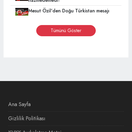
hazmedemedi!
Mesut Özil'den Doğu Türkistan mesajı
Tümünü Göster
Ana Sayfa
Gizlilik Politikası