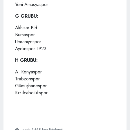
Yeni Amasyaspor
G GRUBU:
Akhisar Bld.
Bursaspor
Ümraniyespor
Aydınspor 1923
H GRUBU:
A. Konyaspor
Trabzonspor
Gümüşhanespor
Kızılcabölükspor
İçerik 3458 kez listelendi
#türkiye kupası
#gruplar