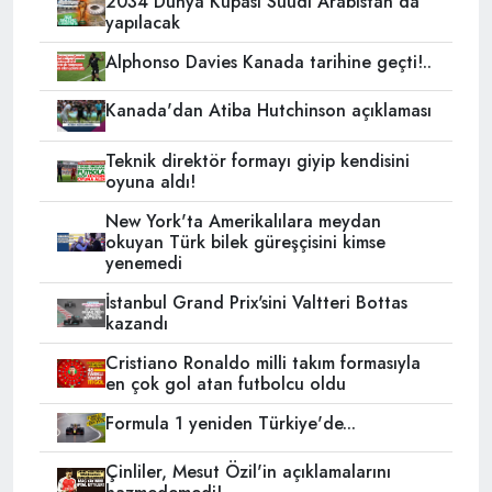
2034 Dünya Kupası Suudi Arabistan'da
yapılacak
Alphonso Davies Kanada tarihine geçti!..
Kanada'dan Atiba Hutchinson açıklaması
Teknik direktör formayı giyip kendisini
oyuna aldı!
New York'ta Amerikalılara meydan
okuyan Türk bilek güreşçisini kimse
yenemedi
İstanbul Grand Prix'sini Valtteri Bottas
kazandı
Cristiano Ronaldo milli takım formasıyla
en çok gol atan futbolcu oldu
Formula 1 yeniden Türkiye'de...
Çinliler, Mesut Özil'in açıklamalarını