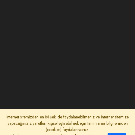
İnternet sitemizden en iyi şekilde faydalanabilmeniz ve internet sitemize
yapacağınız ziyaretleri kişiselleştirebilmek için tanımlama bilgilerinden
(cookies) faydalanıyoruz.