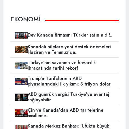
EKONOMİ
Dev Kanada firmasını Türkler satın aldı!..
Kanadalı ailelere yeni destek ödemeleri
Haziran ve Temmuz'da..
Türkiye'nin savunma ve havacılık
ihracatında tarihi rekor!
Trump'ın tarifelerinin ABD
piyasalarındaki ilk yıkımı: 3 trilyon dolar
ABD gümrük vergisi Türkiye'ye avantaj
sağlayabilir
Çin ve Kanada'dan ABD tarifelerine
misilleme..
Kanada Merkez Bankası: 'Ufukta büyük