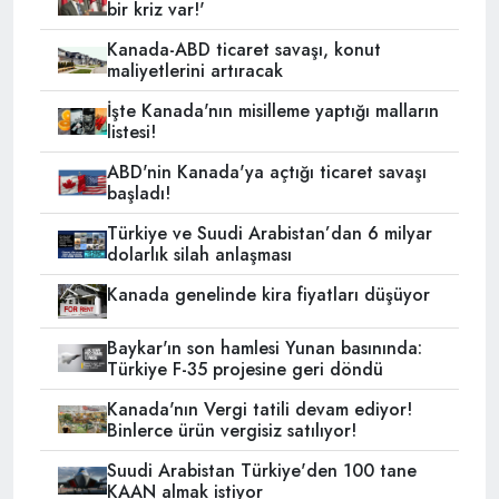
bir kriz var!'
Kanada-ABD ticaret savaşı, konut
maliyetlerini artıracak
İşte Kanada'nın misilleme yaptığı malların
listesi!
ABD'nin Kanada'ya açtığı ticaret savaşı
başladı!
Türkiye ve Suudi Arabistan’dan 6 milyar
dolarlık silah anlaşması
Kanada genelinde kira fiyatları düşüyor
Baykar'ın son hamlesi Yunan basınında:
Türkiye F-35 projesine geri döndü
Kanada'nın Vergi tatili devam ediyor!
Binlerce ürün vergisiz satılıyor!
Suudi Arabistan Türkiye'den 100 tane
KAAN almak istiyor