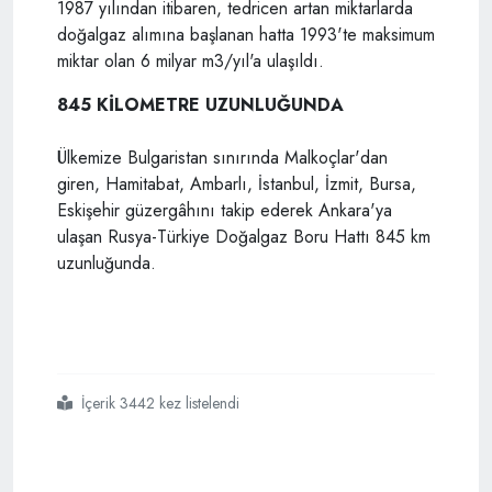
1987 yılından itibaren, tedricen artan miktarlarda
doğalgaz alımına başlanan hatta 1993'te maksimum
miktar olan 6 milyar m3/yıl'a ulaşıldı.
845 KİLOMETRE UZUNLUĞUNDA
Ülkemize Bulgaristan sınırında Malkoçlar'dan
giren, Hamitabat, Ambarlı, İstanbul, İzmit, Bursa,
Eskişehir güzergâhını takip ederek Ankara'ya
ulaşan Rusya-Türkiye Doğalgaz Boru Hattı 845 km
uzunluğunda.
İçerik 3442 kez listelendi
#rusya
#türk akımı doğalgaz boru hattı