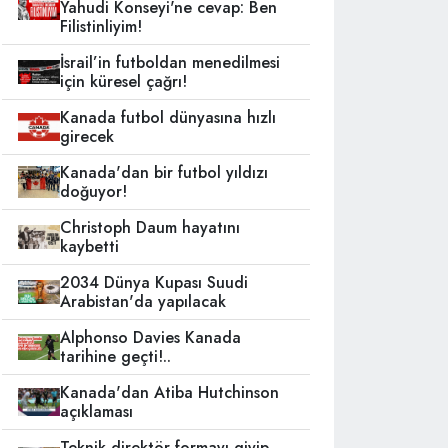
Yahudi Konseyi'ne cevap: Ben
Filistinliyim!
İsrail’in futboldan menedilmesi
için küresel çağrı!
Kanada futbol dünyasına hızlı
girecek
Kanada'dan bir futbol yıldızı
doğuyor!
Christoph Daum hayatını
kaybetti
2034 Dünya Kupası Suudi
Arabistan'da yapılacak
Alphonso Davies Kanada
tarihine geçti!..
Kanada'dan Atiba Hutchinson
açıklaması
Teknik direktör formayı giyip