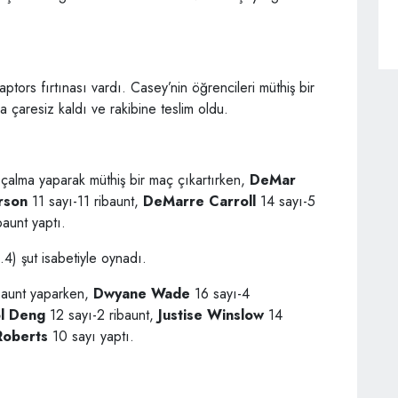
ptors fırtınası vardı. Casey’nin öğrencileri müthiş bir
çaresiz kaldı ve rakibine teslim oldu.
 çalma yaparak müthiş bir maç çıkartırken,
DeMar
rson
11 sayı-11 ribaunt,
DeMarre Carroll
14 sayı-5
baunt yaptı.
4) şut isabetiyle oynadı.
ibaunt yaparken,
Dwyane Wade
16 sayı-4
l Deng
12 sayı-2 ribaunt,
Justise Winslow
14
Roberts
10 sayı yaptı.