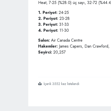
Heat, 7-25 (%28.0) üç sayı, 32-72 (%44.4) 
1. Periyot:
24-25
2. Periyot:
23-28
3. Periyot:
31-33
4. Periyot:
11-30
Salon:
Air Canada Centre
Hakemler:
James Capers, Dan Crawford, 
Seyirci:
20,257
İçerik 3552 kez listelendi
#toronto raptors
#nba
#doğu konferansı yarı final serisi
#miami heat