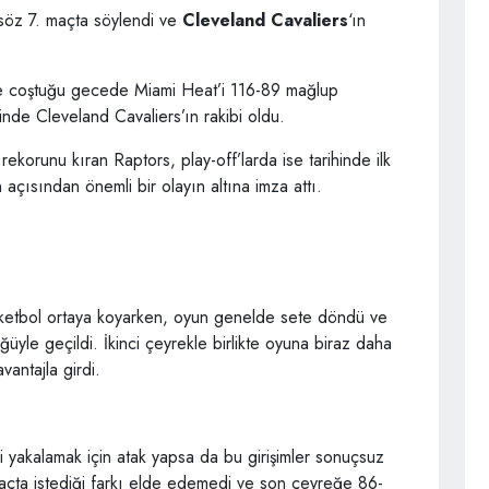
 söz 7. maçta söylendi ve
Cleveland Cavaliers
‘ın
de coştuğu gecede Miami Heat’i 116-89 mağlup
inde Cleveland Cavaliers’ın rakibi oldu.
ekorunu kıran Raptors, play-off’larda ise tarihinde ilk
 açısından önemli bir olayın altına imza attı.
basketbol ortaya koyarken, oyun genelde sete döndü ve
üyle geçildi. İkinci çeyrekle birlikte oyuna biraz daha
vantajla girdi.
yakalamak için atak yapsa da bu girişimler sonuçsuz
açta istediği farkı elde edemedi ve son çeyreğe 86-