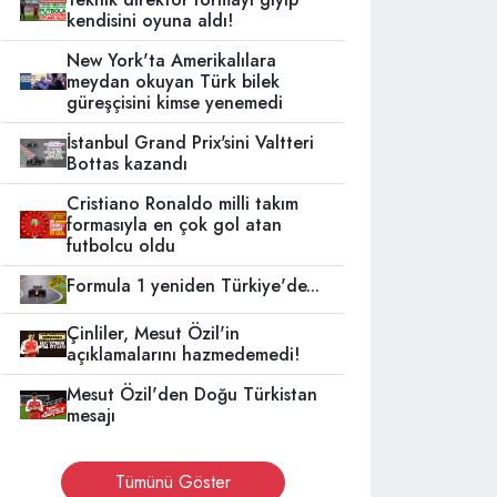
kendisini oyuna aldı!
New York'ta Amerikalılara
meydan okuyan Türk bilek
güreşçisini kimse yenemedi
İstanbul Grand Prix'sini Valtteri
Bottas kazandı
Cristiano Ronaldo milli takım
formasıyla en çok gol atan
futbolcu oldu
Formula 1 yeniden Türkiye'de...
Çinliler, Mesut Özil'in
açıklamalarını hazmedemedi!
Mesut Özil'den Doğu Türkistan
mesajı
Tümünü Göster