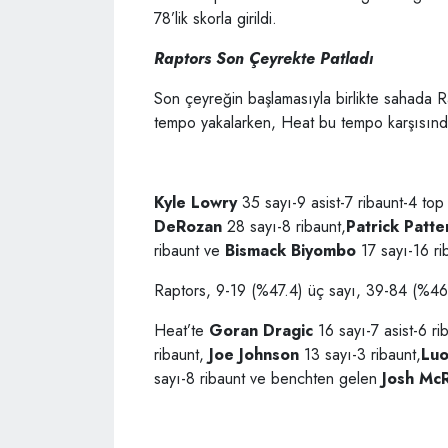
78’lik skorla girildi.
Raptors Son Çeyrekte Patladı
Son çeyreğin başlamasıyla birlikte sahada Ra
tempo yakalarken, Heat bu tempo karşısında 
Kyle Lowry
35 sayı-9 asist-7 ribaunt-4 top
DeRozan
28 sayı-8 ribaunt,
Patrick Patte
ribaunt ve
Bismack Biyombo
17 sayı-16 ri
Raptors, 9-19 (%47.4) üç sayı, 39-84 (%46.
Heat’te
Goran Dragic
16 sayı-7 asist-6 r
ribaunt,
Joe Johnson
13 sayı-3 ribaunt,
Luo
sayı-8 ribaunt ve benchten gelen
Josh Mc