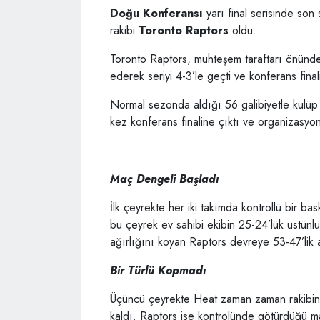
Doğu Konferansı
yarı final serisinde son
rakibi
Toronto Raptors
oldu.
Toronto Raptors, muhteşem taraftarı önün
ederek seriyi 4-3’le geçti ve konferans final
Normal sezonda aldığı 56 galibiyetle kulüp r
kez konferans finaline çıktı ve organizasyon
Maç Dengeli Başladı
İlk çeyrekte her iki takımda kontrollü bir 
bu çeyrek ev sahibi ekibin 25-24’lük üstünlüğ
ağırlığını koyan Raptors devreye 53-47’lik a
Bir Türlü Kopmadı
Üçüncü çeyrekte Heat zaman zaman rakibini 
kaldı. Raptors ise kontrolünde götürdüğü m