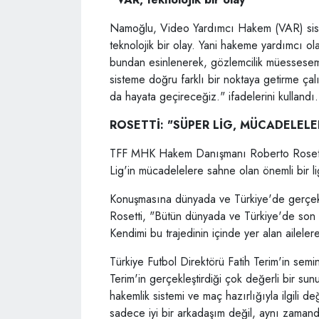
Namoğlu, Video Yardımcı Hakem (VAR) sistem
teknolojik bir olay. Yani hakeme yardımcı olan
bundan esinlenerek, gözlemcilik müessesemi
sisteme doğru farklı bir noktaya getirme ça
da hayata geçireceğiz." ifadelerini kullandı.
ROSETTİ: "SÜPER LİG, MÜCADELELE
TFF MHK Hakem Danışmanı Roberto Rosetti 
Lig'in mücadelelere sahne olan önemli bir li
Konuşmasına dünyada ve Türkiye'de gerçekleş
Rosetti, "Bütün dünyada ve Türkiye'de son
Kendimi bu trajedinin içinde yer alan ailele
Türkiye Futbol Direktörü Fatih Terim'in sem
Terim'in gerçekleştirdiği çok değerli bir su
hakemlik sistemi ve maç hazırlığıyla ilgili de
sadece iyi bir arkadaşım değil, aynı zaman