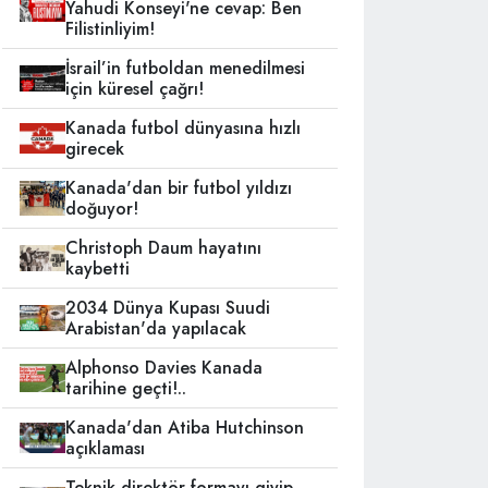
Yahudi Konseyi'ne cevap: Ben
Filistinliyim!
İsrail’in futboldan menedilmesi
için küresel çağrı!
Kanada futbol dünyasına hızlı
girecek
Kanada'dan bir futbol yıldızı
doğuyor!
Christoph Daum hayatını
kaybetti
2034 Dünya Kupası Suudi
Arabistan'da yapılacak
Alphonso Davies Kanada
tarihine geçti!..
Kanada'dan Atiba Hutchinson
açıklaması
Teknik direktör formayı giyip