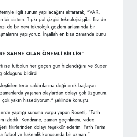
iyle ilgili sunum yapılacağını aktararak, "VAR,
 bir sistem. Tıpkı gol çizgisi teknolojisi gibi. Biz de
zi de bir nevi teknolojik gözlem anlamında bir
lışmalarını yapıyoruz. İnşallah en kısa zamanda bunu
RE SAHNE OLAN ÖNEMLİ BİR LİG"
ise futbolun her geçen gün hızlandığını ve Süper
g olduğunu bildirdi.
tirilen terör saldırılarına değinerek başlayan
 zamanlarda yaşanan olaylardan dolayı çok üzgünüm.
re çok yakın hissediyorum." şeklinde konuştu.
inerde yaptığı sunuma vurgu yapan Rosetti, "Fatih
num izledik. Kendisine, zaman geçirilmesi, video
ğerli fikirlerinden dolayı teşekkür ederim. Fatih Terim
da futbol ve hakemlik konusunda bir uzman."