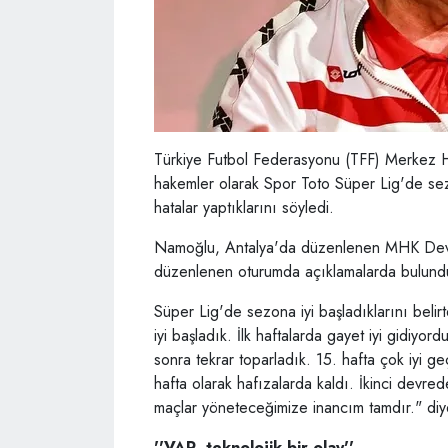
Türkiye Futbol Federasyonu (TFF) Merkez
hakemler olarak Spor Toto Süper Lig'de sezo
hatalar yaptıklarını söyledi.
Namoğlu, Antalya'da düzenlenen MHK Dev
düzenlenen oturumda açıklamalarda bulund
Süper Lig'de sezona iyi başladıklarını beli
iyi başladık. İlk haftalarda gayet iyi gidiyo
sonra tekrar toparladık. 15. hafta çok iyi g
hafta olarak hafızalarda kaldı. İkinci devre
maçlar yöneteceğimize inancım tamdır." diy
''VAR, teknolojik bir olay''