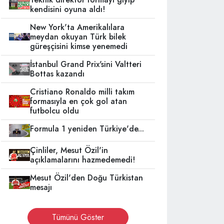
kendisini oyuna aldı!
New York'ta Amerikalılara
meydan okuyan Türk bilek
güreşçisini kimse yenemedi
İstanbul Grand Prix'sini Valtteri
Bottas kazandı
Cristiano Ronaldo milli takım
formasıyla en çok gol atan
futbolcu oldu
Formula 1 yeniden Türkiye'de...
Çinliler, Mesut Özil'in
açıklamalarını hazmedemedi!
Mesut Özil'den Doğu Türkistan
mesajı
Tümünü Göster