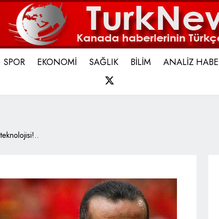
SPOR
EKONOMİ
SAĞLIK
BİLİM
ANALİZ HABE
X
eknolojisi!..